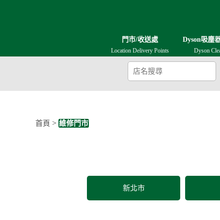
門市/收送處
Dyson吸塵
Location Delivery Points
Dyson Cle
>
首頁
維修門市
新北市