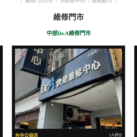
|
維修門市(16)
|
到府收件(6)
|
收送處(1)
|
維修門市
中部Dr.A維修門市
台中公益店
1人評分