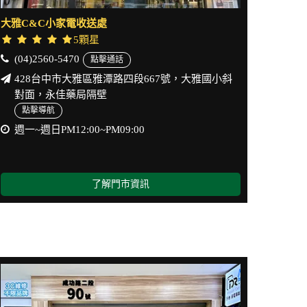
大雅C&C小家電收送處
5顆星
(04)2560-5470
點擊通話
428台中市大雅區雅潭路四段667號，大雅國小斜
對面，永佳藥局隔壁
點擊導航
週一~週日PM12:00~PM09:00
了解門市資訊