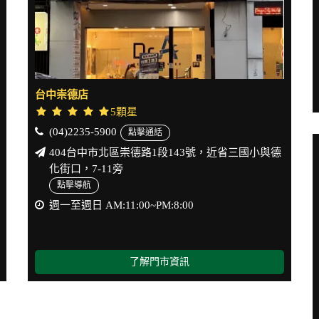
台中崇德店
5顆星
(04)2235-5900
點擊通話
404台中市北區崇德路1段143號，近省三國小與德
化街口，7-11旁
點擊導航
週一至週日 AM:11:00~PM:8:00
了解門市資訊