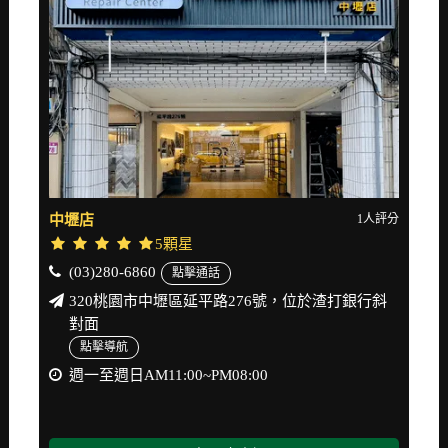
中壢店
1人評分
5顆星
(03)280-6860
點擊通話
320桃園市中壢區延平路276號，位於渣打銀行斜
對面
點擊導航
週一至週日AM11:00~PM08:00