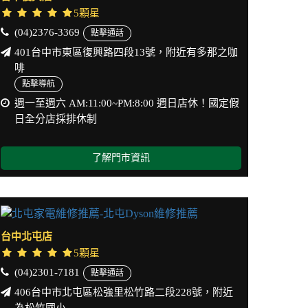
5顆星
(04)2376-3369
點擊通話
401台中市東區復興路四段13號，附近有多那之咖
啡
點擊導航
週一至週六 AM:11:00~PM:8:00 週日店休！國定假
日全分店採排休制
了解門市資訊
台中北屯店
5顆星
(04)2301-7181
點擊通話
406台中市北屯區松強里松竹路二段228號，附近