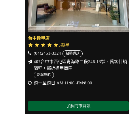
台中逢甲店
5顆星
(04)2451-3324
點擊通話
407台中市西屯區青海路二段246-13號，萬客什鍋
隔壁，鄰近逢甲商圈
點擊導航
週一至週日 AM:11:00~PM:8:00
了解門市資訊