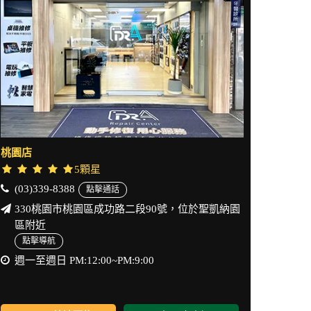
桃園店
5顆星
(03)339-8388
點擊通話
330桃園市桃園區成功路二段90號，位於聖凱納園
區附近
點擊導航
週一至週日 PM:12:00~PM:9:00