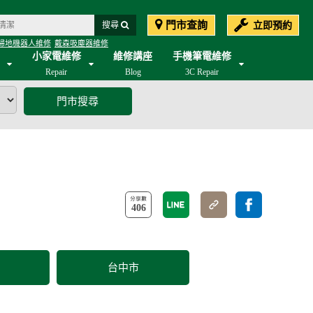
門市查詢
立即預約
搜尋
掃地機器人維修
戴森吸塵器維修
小家電維修
維修講座
手機筆電維修
Repair
Blog
3C Repair
on吸塵器換BSMI認證電池＋深度清潔贈濾網＋加碼至180天保固!
(
門市搜尋
406
台中市