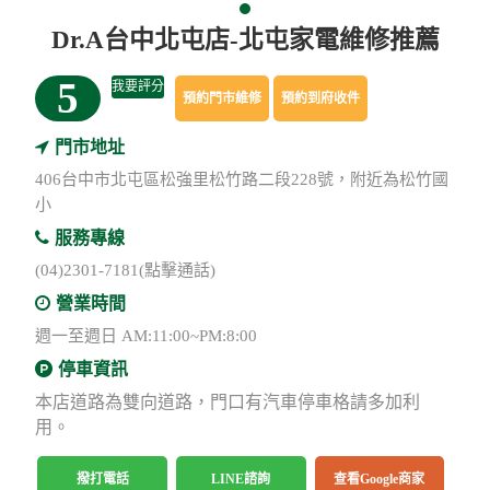
Dr.A台中北屯店-北屯家電維修推薦
5
我要評分
預約門市維修
預約到府收件
門市地址
406台中市北屯區松強里松竹路二段228號，附近為松竹國
小
服務專線
(04)2301-7181(點擊通話)
營業時間
週一至週日 AM:11:00~PM:8:00
停車資訊
本店道路為雙向道路，門口有汽車停車格請多加利
用。
撥打電話
LINE諮詢
查看Google商家