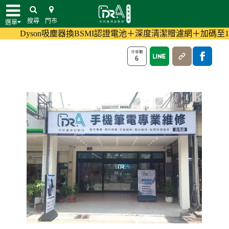
搜尋
門市
>
>
>
首頁
維修門市
中部Dr.A維修門市
Dr.A台中北屯店-
選單
Dyson吸塵器換BSMI認證電池＋深度清潔贈濾網＋加碼至180天保
北屯家電維修推薦
6