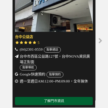
台中公益店
台中
5
(04)2301-0559
(04
點擊通話
台中市西區公益路127號，台中NOVA資訊廣
台
場正對面
化
點擊導航
Google快速預約
週一
點擊預約
週一至週日AM:12:00~PM:09:00，全年無休
了解門市資訊