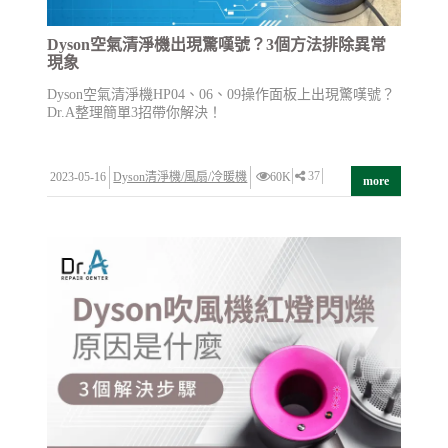
Dyson空氣清淨機出現驚嘆號？3個方法排除異常
現象
Dyson空氣清淨機HP04、06、09操作面板上出現驚嘆號？
Dr.A整理簡單3招帶你解決！
37
2023-05-16
Dyson清淨機/風扇/冷暖機
60K
more