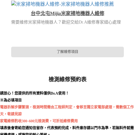
台中北屯Mijia米家掃地機器人維修
需要維修米家掃地機器人？歡迎交給Dr.A維修專家細心處理
了解維修項目
檢測維修預約表
請放心！您提供的所有資料僅供Dr.A使用！
※為必填項目
電器拆解步驟繁瑣，檢測時間需由工程師判定，會移至獨立家電部處理，需數個工作
天，敬請見諒
家電維修酌收300~600元檢測費，可折抵維修費用
填表後會寄給您通知信留存，代表預約完成，料件庫存請以門市為準，若無料件就需
留機處理，感謝您的耐心等候。