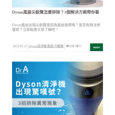
Dyson風扇尖銳聲怎麼排除？3個解決方案帶你看
Dyson風扇出現尖銳聲是因為風扇故障嗎？是否有辦法修
復呢？立即點進文章了解吧！
6
2023-05-25
Dyson清淨機/風扇/冷暖機
19K
more