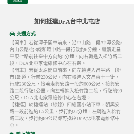
如何抵達Dr.A台中北屯店
交通方式
【開車】若從潭子開車前來，沿中山路二段/中潭公路/
內山公路/台3線和環中路一段行駛約6分鐘，繼續走昌
平東七路前往臺中方向約5分鐘，向右轉進入松竹路二
段，Dr.A北屯家電維修中心在右邊。
【開車】若從太原開車前來，向左轉進入昌平路一段/
市1鄉道，行駛230公尺，向右轉進入文昌東十一街，
行駛230公尺，接著走興安路一段約600公尺、接興安
路二段行駛1公里，向左轉進入松竹路二段，行駛約99
公尺，Dr.A北屯家電維修中心在右邊。
【捷運】於捷運站（綠線）四維國小站下車，朝興安
路一段前進約1.5公里，步行約22分鐘，左轉進入松竹
路二段，步行約89公尺即可抵達Dr.A北屯家電維修中
心。