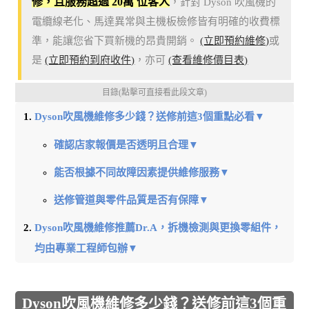
修，且服務超過 20萬 位客人
，針對 Dyson 吹風機的
電纜線老化、馬達異常與主機板檢修皆有明確的收費標
準，能讓您省下買新機的昂貴開銷。
(立即預約維修)
或
是
(立即預約到府收件)
，亦可
(查看維修價目表)
目錄(點擊可直接看此段文章)
Dyson吹風機維修多少錢？送修前這3個重點必看▼
確認店家報價是否透明且合理▼
能否根據不同故障因素提供維修服務▼
送修管道與零件品質是否有保障▼
Dyson吹風機維修推薦Dr.A，拆機檢測與更換零組件，
均由專業工程師包辦▼
Dyson吹風機維修多少錢？送修前這3個重