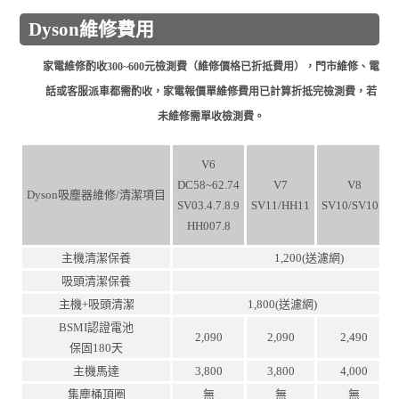
Dyson維修費用
家電維修酌收300~600元檢測費（維修價格已折抵費用），門市維修、電
話或客服派車都需酌收，家電報價單維修費用已計算折抵完檢測費，若
未維修需單收檢測費。
V6
DC58~62.74
V7
V8
Dyson吸塵器維修/清潔項目
SV03.4.7.8.9
SV11/HH11
SV10/SV10K
HH007.8
主機清潔保養
1,200(送濾網)
吸頭清潔保養
主機+吸頭清潔
1,800(送濾網)
BSMI認證電池
2,090
2,090
2,490
保固180天
主機馬達
3,800
3,800
4,000
集塵桶頂圈
無
無
無