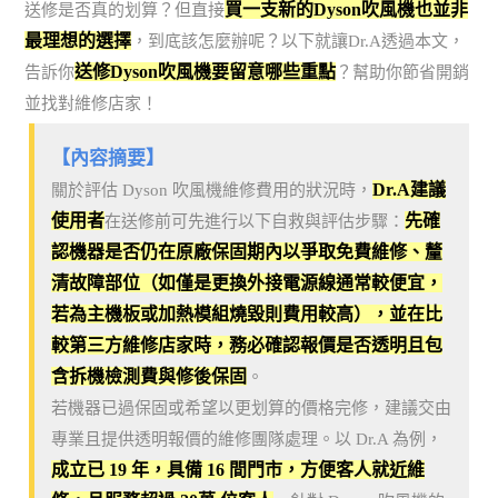
買一支新的Dyson吹風機也並非
送修是否真的划算？但直接
最理想的選擇
，到底該怎麼辦呢？以下就讓Dr.A透過本文，
送修Dyson吹風機要留意哪些重點
告訴你
？幫助你節省開銷
並找對維修店家！
【內容摘要】
Dr.A建議
關於評估 Dyson 吹風機維修費用的狀況時，
使用者
先確
在送修前可先進行以下自救與評估步驟：
認機器是否仍在原廠保固期內以爭取免費維修、釐
清故障部位（如僅是更換外接電源線通常較便宜，
若為主機板或加熱模組燒毀則費用較高），並在比
較第三方維修店家時，務必確認報價是否透明且包
含拆機檢測費與修後保固
。
若機器已過保固或希望以更划算的價格完修，建議交由
專業且提供透明報價的維修團隊處理。以 Dr.A 為例，
成立已 19 年，具備 16 間門市，方便客人就近維