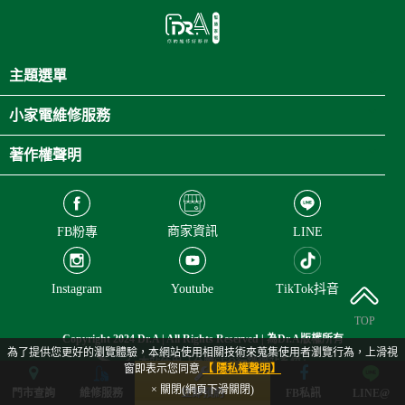
主題選單
小家電維修服務
著作權聲明
商家資訊
FB粉專
LINE
Instagram
Youtube
TikTok抖音
TOP
Copyright 2024 Dr.A | All Rights Reserved | 為Dr.A版權所有
為了提供您更好的瀏覽體驗，本網站使用相關技術來蒐集使用者瀏覽行為，上滑視
本站使用「允騰SEO行銷網站系統」
窗即表示您同意
【 隱私權聲明】
× 關閉(網頁下滑關閉)
門市查詢
維修服務
立即預約
FB私訊
LINE@