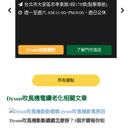
台北市大安區忠孝東路3段178號(點擊導航)
新
週一至週六 AM:11:00~PM:8:00，週日公休
週一
Google快速預約
了解門市資訊
所有據點
Dyson吹風機電纜老化相關文章
Dyson吹風機斷斷續續怎麼辦？3個步驟報你知