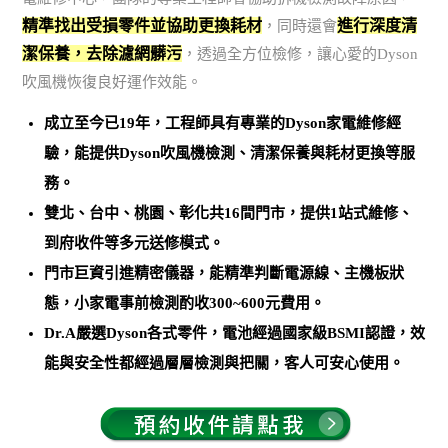
精準找出受損零件並協助更換耗材
進行深度清
，同時還會
潔保養，去除濾網髒污
，透過全方位檢修，讓心愛的Dyson
吹風機恢復良好運作效能。
成立至今已19年，工程師具有專業的Dyson家電維修經
驗，能提供Dyson吹風機檢測、清潔保養與耗材更換等服
務。
雙北、台中、桃園、彰化共16間門市，提供1站式維修、
到府收件等多元送修模式。
門市巨資引進精密儀器，能
精準判斷電源線、主機板狀
態，小家電事前檢測酌收300~600元費用
。
Dr.A嚴選Dyson各式零件，電池經過國家級BSMI認證，效
能與安全性都經過層層檢測與把關，客人可安心使用。