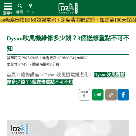
搜尋
門市
選單
BSMI認證電池＋深度清潔贈濾網＋加碼至180天保固!
(活動詳情)
小
Dyson吹風機維修多少錢？3個送修重點不可不
知
發布時間:2025/09/05｜
最近更新:2026/03/24
|
8632
本文共2674字，閱讀時間約9分鐘
>
>
>
首頁
維修講座
Dyson吹風機電纜老化
Dyson吹風機維
修多少錢？3個送修重點不可不知
9