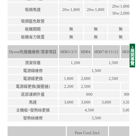
20w:1,800
吸頭馬達
20w:1,800
20w:1,800
30w:2,000
吸頭藍色軟管
板機開關
無
無
無
板機省力裝置
無
無
無
展
Dyson吹風機維修/清潔項目
HD01/2/3
HD04
HD07/8/11/12
HD15
開
導
清潔保養
1,200
1,500
覽
電源線維修
1,500
電源線更換
1,800
2,000
2,500
電源線更換(變壓器)
2,200
2,500
底部濾網外蓋
600
800
馬達
3,000
3,000
3,000
3,500
主機板+發熱絲更換
4,500
5,000
發熱絲維修
3,500
Pure Cool 2in1