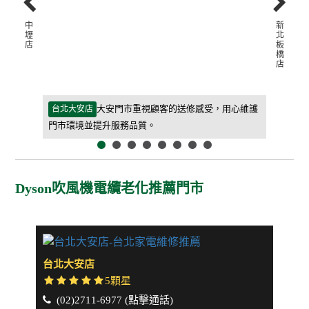
中
新
壢
北
店
板
橋
店
等待期間更
大安門市重視顧客的送修感受，用心維護
台北大安店
新北板橋
門市環境並提升服務品質。
客人能快
Dyson吹風機電纜老化推薦門市
台北大安店
新北
5顆星
(02)2711-6977 (點擊通話)
(0