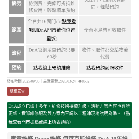
優勢
檢測費，完修可折抵維
問，輕鬆預約
修費用，輕鬆填單預約
全台共16間門市(
點我看
範圍
哪間Dr.A門市離你位置
全台本島皆可收取件
最近
)
Dr.A官網填單預約只要
收件、取件都交給物流
流程
60秒
代勞
預約
點我線上預約維修
點我預約到府收件
發布時間:2025/09/05｜
最近更新:2026/03/24
|
8632
版權宣告
Dr.A成立已逾十多年，維修技術持續升級，活動方案內容也有所
更新，實際維修服務與方案內容請以工程師現場說明為準。（
點
我查看門市據點
或
線上填表預約
）
家電維修-Dyson維修-伊萊克斯維修-Dr.A 19年維