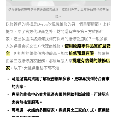
送修建議選擇有信譽的連鎖維修品牌，維修料件充足且零件品質也較有保
障。
送修管道的選擇是Dyson吹風機維修的另一個重要環節。上述
提到，除了官方代理商之外，坊間還有許多第三方維修店
家。這麼多選擇該如何找到有保障的維修管道呢？一般多數
使用原廠零件品質好且安
人的選擇會送交官方代理商維修，
全
維修預算有限
，但相對的維修價格也較高。如果
，想選擇
挑選有信譽的維修店
由第三方維修店家服務，那麼建議大家
家
，以下4大挑選重點不可不知：
可透過官網資訊了解服務細項多寡，更容易找到符合需求
的店家。
專業的維修中心並非單憑肉眼與經驗判斷故障，可確認店
家有無檢測服務。
可考慮一次諮詢多間店家，透過貨比三家的方式，慎選最