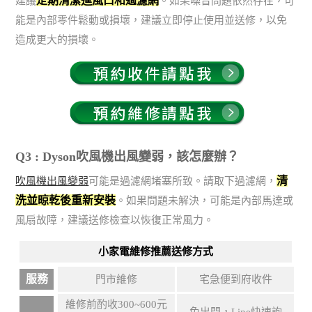
定期清潔進風口和過濾網
建議
。如果噪音問題依然存在，可
能是內部零件鬆動或損壞，建議立即停止使用並送修，以免
造成更大的損壞。
Q3 : Dyson吹風機出風變弱，該怎麼辦？
清
吹風機出風變弱
可能是過濾網堵塞所致。請取下過濾網，
洗並晾乾後重新安裝
。如果問題未解決，可能是內部馬達或
風扇故障，建議送修檢查以恢復正常風力。
小家電維修推薦送修方式
服務
門市維修
宅急便到府收件
維修前酌收300~600元
免出門，Line快速詢