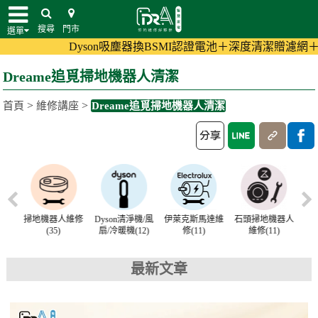
搜尋
門市
選單
Dyson吸塵器換BSMI認證電池＋深度清潔贈濾網＋加碼至1
Dreame追覓掃地機器人清潔
>
>
首頁
維修講座
Dreame追覓掃地機器人清潔
人維修
Dyson清淨機/風
伊萊克斯馬達維
石頭掃地機器人
Dyson濾網清潔
D
扇/冷暖機(12)
修(11)
維修(11)
(10)
最新文章