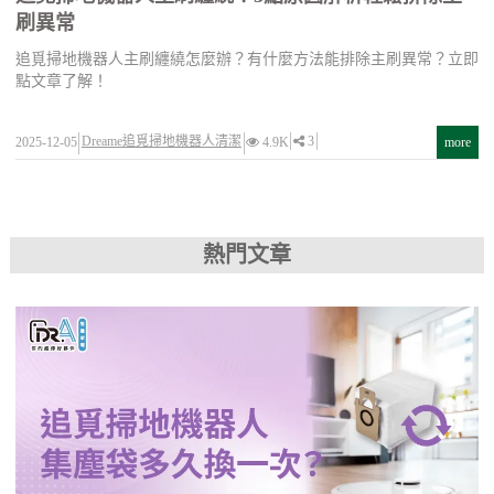
刷異常
追覓掃地機器人主刷纏繞怎麼辦？有什麼方法能排除主刷異常？立即
點文章了解！
Dreame追覓掃地機器人清潔
3
2025-12-05
4.9K
more
熱門文章