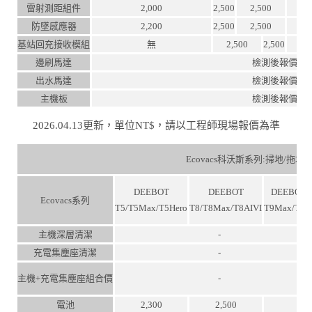
雷射測距組件
2,000
2,500
2,500
防墜感應器
2,200
2,500
2,500
基站回充接收模組
無
2,500
2,500
邊刷馬達
檢測後報價
出水馬達
檢測後報價
主機板
檢測後報價
2026.04.13更新，單位NT$，請以工程師現場報價為準
Ecovacs科沃斯系列:掃地/拖
DEEBOT
DEEBOT
DEEBOTT
Ecovacs系列
T5/T5Max/T5Hero
T8/T8Max/T8AIVI
T9Max/T9A
主機深層清潔
-
充電集塵座清潔
-
主機+充電集塵座組合價
-
電池
2,300
2,500