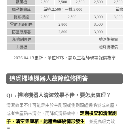
鼓風機
2,500
2,500
2,500
2,500
2,500
驅動輪總成
單邊:2,500；一對:3,000
單邊:3,
拖布模組
2,500
2,500
3,000
3,000
雷射測距組件
2,800
3,500
防墜感應器
2,800
3,000
滾/邊刷馬達
檢測後報價
主機板
檢測後報價
2026.04.13更新，單位NT$，請以工程師現場報價為準
追覓掃地機器人故障維修問答
Q1 : 掃地機器人清潔效果不佳，要怎麼處理？
清潔效果不佳可能是由於主刷頭或側刷頭纏繞毛髮或灰塵，
定期檢查和清潔刷
或者集塵箱未清空，而降低清掃效率。
子、清空集塵箱，能避免纏繞情形發生
，並提高吸力效