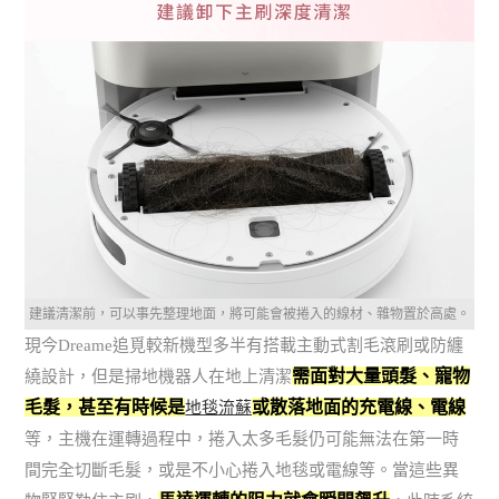
建議清潔前，可以事先整理地面，將可能會被捲入的線材、雜物置於高處。
現今Dreame追覓較新機型多半有搭載主動式割毛滾刷或防纏
需面對大量頭髮、寵物
繞設計，但是掃地機器人在地上清潔
毛髮，甚至有時候是
或散落地面的充電線、電線
地毯流蘇
等，主機在運轉過程中，捲入太多毛髮仍可能無法在第一時
間完全切斷毛髮，或是不小心捲入地毯或電線等。當這些異