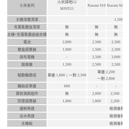
小米掃地G1
小米系列
Xiaomi S10
Xiaomi S20
X
MJSTG1
主機深層清潔
1,500
充電集塵座清潔
無
無
無
主機+充電集塵座組合價
無
無
無
電池
2,000
2,500
2,500
塵盒感應器
1,000
1,500
2,300
抹布電機
-
2,500
3,000
鼓風機
1,500
2,500
2,500
單邊:2,200
驅動輪總成
單邊:1,800；一對:2,500
一對:2,800
輪胎皮單邊
600
-
-
雷射測距組件
無
2,000
2,500
防墜感應器
1,800
1,800
2,200
邊刷馬達
檢測後報價
出水馬達
檢測後報價
主機板
檢測後報價