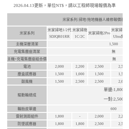
2026.04.13更新，單位NT$，請以工程師現場報價為準
米家系列:掃地/拖地機器人維修報價表
米家掃地1/2代
米家掃拖
米家掃拖2P
米家系列
米家掃拖2Pro
SDJQR01RR
1C/2C
Ultra集
主機深層清潔
1,500
充電集塵座清潔
無
主機+充電集塵座組合價
無
電池
2,000
2,200
2,500
2,500
塵盒感應器
1,500
1,000
1,500
1,500
鼓風機
1,500
2,500
2,500
2,600
單邊:1,800
驅動輪總成
一對:2,500
輪胎皮單邊
600
雷射測距組件
1,800
-
2,000
2,200
防墜感應器
1,800
1,800
2,500
2,500