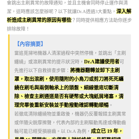
會跳出主刷異常的故障通知，並且主機會同時停止運作與清
深入解
潔，這時應該怎麼辦呢？以下就讓Dr.A透過3大重點，
析造成主刷異常的原因有哪些
？同時提供相應方法助你逐步
排除故障！
【內容摘要】
當追覓掃地機器人清潔過程中突然停機，並跳出「主刷
Dr.A建議使用者
纏繞」或滾刷異常的提示狀況時，
可
將機器翻轉並卸下主刷
先進行以下自救排查步驟：
罩，取出滾刷，使用隨附的小鳥刀或剪刀將死死纏
繞在刷毛與兩側軸承上的頭髮、細線徹底切斷清
除、檢查主刷通道是否有硬幣或大塊紙屑堵塞，清
理完畢後重新安裝並手動撥動確認轉動順暢
。
若徹底清除纏繞物並重啟後，機器仍反覆報錯主刷異常
或伴隨尖銳摩擦聲，代表內部的主刷驅動馬達或傳動齒
成立已 19 年，
輪可能已經受損崩齒。以 Dr.A 為例，