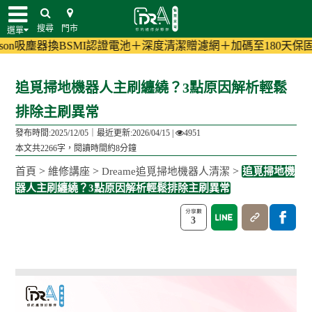
搜尋
門市
選單
SMI認證電池＋深度清潔贈濾網＋加碼至180天保固!
(活動詳情)
小家
追覓掃地機器人主刷纏繞？3點原因解析輕鬆
排除主刷異常
發布時間:2025/12/05｜
最近更新:2026/04/15
|
4951
本文共2266字，閱讀時間約8分鐘
>
>
>
首頁
維修講座
Dreame追覓掃地機器人清潔
追覓掃地機
器人主刷纏繞？3點原因解析輕鬆排除主刷異常
3