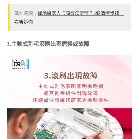
延伸閱讀：
掃地機器人卡頭髮怎麼辦？3個清潔步驟一
次告訴你
3.主動式割毛滾刷出現磨損或故障