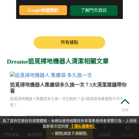
Google快速預約
了解門市資訊
所有據點
Dreame追覓掃地機器人清潔相關文章
追覓掃地機器人集塵袋多久換一次？3大清潔建議帶你
看
追覓掃地機器人集塵袋多久換一次比較好？這3個清潔保養重點不可不
知！
TOP
Dreame追覓掃地機器人清潔
6K
為了提供您更好的瀏覽體驗，本網站使用相關技術來蒐集使用者瀏覽行為，上滑視
窗即表示您同意
【 隱私權聲明】
閱讀文章
× 關閉(網頁下滑關閉)
門市查詢
維修服務
立即預約
FB私訊
LINE@