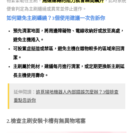
馬達運轉的阻力就會瞬間飆升
物緊緊勒住主刷，
，此時系統
便會判定為主刷纏繞或異常並停止運作。
如何避免主刷纏繞？3個使用建議一次告訴你
預先清潔地面，將周邊障礙物、電線收納好或放至高處，
避免主機捲入。
可設置
虛擬牆
或禁區，避免主機在雜物較多的區域來回清
潔。
主刷屬於耗材，建議每月進行清潔，或定期更換新主刷延
長主機使用壽命。
延伸閱讀：
追覓掃地機器人內部錯誤怎麼辦？3個排查
重點告訴你
2.檢查主刷安裝卡槽有無異物堵塞