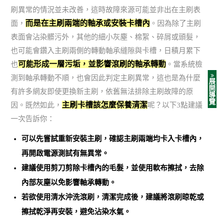
刷異常的情況並未改善，這時故障來源可能並非出在主刷表
而是在主刷兩端的軸承或安裝卡槽內
面，
。因為除了主刷
表面會沾染髒污外，其他的細小灰塵、棉絮、碎屑或頭髮，
也可能會鑽入主刷兩側的轉動軸承縫隙與卡槽，日積月累下
可能形成一層污垢，並影響滾刷的軸承轉動
也
。當系統檢
測到軸承轉動不順，也會因此判定主刷異常，這也是為什麼
展
開
有許多網友即使更換新主刷，依舊無法排除主刷故障的原
導
覽
主刷卡槽該怎麼保養清潔
因。既然如此，
呢？以下3點建議
一次告訴你：
可以先嘗試重新安裝主刷，確認主刷兩端均卡入卡槽內，
再開啟電源測試有無異常。
建議使用剪刀剪除卡槽內的毛髮，並使用軟布擦拭，去除
內部灰塵以免影響軸承轉動。
若欲使用清水沖洗滾刷，清潔完成後，建議將滾刷晾乾或
擦拭乾淨再安裝，避免沾染水氣。