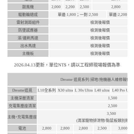
鼓風機
2,000
2,200
2,500
2,800
驅動輪總成
單邊:1,800；一對:2,500
單邊:2,200；一
雷射測距組件
檢測後報價
防墜感應器
檢測後報價
滾/邊刷馬達
檢測後報價
出水馬達
檢測後報價
主機板
檢測後報價
2026.04.13更新，單位NT$，請以工程師現場報價為準
Dreame 追覓系列:掃地/拖機器人維修報價
Dreame追覓
L10全系列
X30 ultra
L 30s Ultra
L40 ultra
L40 Pro Ultr
主機深層清潔
1,500
充電集塵座清潔
2,500
3,500
主機+充電集塵座
(清潔寵物排泄物/黏鼠板類別則
電池
2,800
2,800
2,800
2,500
3,000