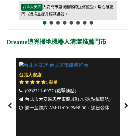
等待期間更
大安門市重視顧客的送修感受，用心維護
台北大安店
新北板橋
門市環境並提升服務品質。
客人能快
Dreame追覓掃地機器人清潔推薦門市
台北大安店
新北
5顆星
(02)2711-6977 (點擊通話)
(0
台北市大安區忠孝東路3段178號(點擊導航)
新
週一至週六 AM:11:00~PM:8:00，週日公休
週一