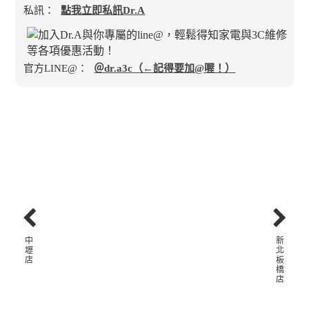
私訊：
點我立即私訊Dr.A
官方LINE@：
＠dr.a3c（←記得要加@喔！）
中
新
壢
北
店
板
橋
店