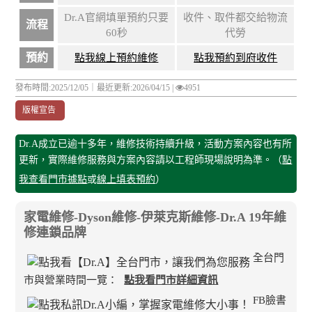
Dr.A官網填單預約只要
收件、取件都交給物流
流程
60秒
代勞
預約
點我線上預約維修
點我預約到府收件
發布時間:2025/12/05｜
最近更新:2026/04/15
|
4951
版權宣告
Dr.A成立已逾十多年，維修技術持續升級，活動方案內容也有所
更新，實際維修服務與方案內容請以工程師現場說明為準。（
點
我查看門市據點
或
線上填表預約
）
家電維修-Dyson維修-伊萊克斯維修-Dr.A 19年維
修連鎖品牌
全台門
市與營業時間一覽：
點我看門市詳細資訊
FB臉書