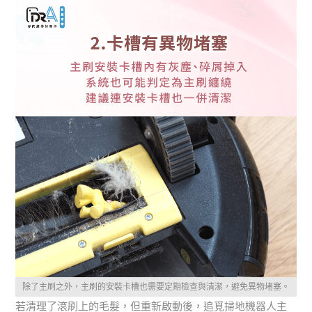
除了主刷之外，主刷的安裝卡槽也需要定期檢查與清潔，避免異物堵塞。
若清理了滾刷上的毛髮，但重新啟動後，追覓掃地機器人主