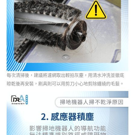
每次清掃後，建議將濾網取出輕拍灰塵，用清水沖洗並徹底
晾乾後再安裝，刷具則可以用剪刀小心地剪除纏繞的毛髮。