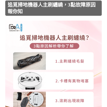
追覓掃地機器人主刷纏繞，3點故障原因
報你知