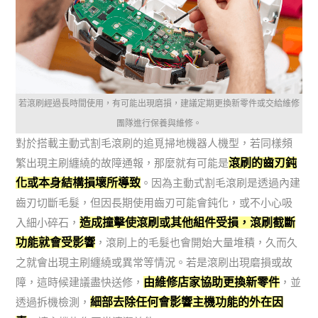
若滾刷經過長時間使用，有可能出現磨損，建議定期更換新零件或交給維修
團隊進行保養與維修。
對於搭載主動式割毛滾刷的追覓掃地機器人機型，若同樣頻
滾刷的齒刃鈍
繁出現主刷纏繞的故障通報，那麼就有可能是
化或本身結構損壞所導致
。因為主動式割毛滾刷是透過內建
齒刃切斷毛髮，但因長期使用齒刃可能會鈍化，或不小心吸
造成撞擊使滾刷或其他組件受損，滾刷截斷
入細小碎石，
功能就會受影響
，滾刷上的毛髮也會開始大量堆積，久而久
之就會出現主刷纏繞或異常等情況。若是滾刷出現磨損或故
由維修店家協助更換新零件
障，這時候建議盡快送修，
，並
細部去除任何會影響主機功能的外在因
透過拆機檢測，