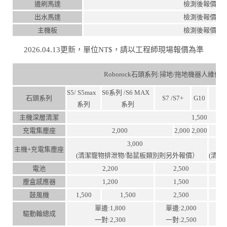
邊刷馬達
檢測後報價
出水馬達
檢測後報價
主機板
檢測後報價
2026.04.13更新，單位NT$，請以工程師現場報價為準
Roborock石頭系列:掃地/拖地機器人維修
S5/ S5max
S6系列 /S6 MAX
石頭系列
S7 /S7+
G10
S
系列
系列
主機深層清潔
1,500
充電集塵座
2,000
2,000
2,000
3,000
主機+充電集塵座
(清潔寵物排泄物/黏鼠板類別則另外報價）
(清
電池
2,200
2,500
塵盒感應器
1,200
1,500
鼓風機
1,500
1,500
2,500
單邊:1,800
單邊:2,000
驅動輪總成
一對:2,300
一對:2,500