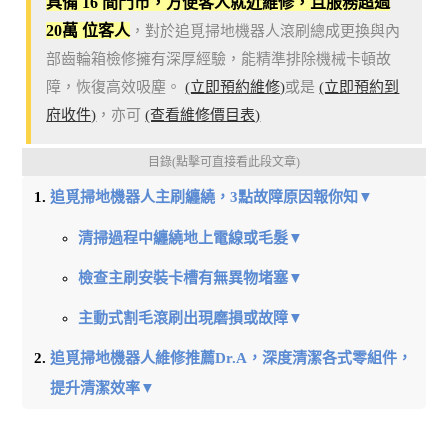
具備 16 間門市，方便客人就近維修，且服務超過
20萬 位客人
，對於追覓掃地機器人滾刷總成更換與內
部齒輪箱檢修擁有深厚經驗，能精準排除機械卡頓故
障，恢復高效吸塵。
(立即預約維修)
或是
(立即預約到
府收件)
，亦可
(查看維修價目表)
目錄(點擊可直接看此段文章)
追覓掃地機器人主刷纏繞，3點故障原因報你知▼
清掃過程中纏繞地上電線或毛髮▼
檢查主刷安裝卡槽有無異物堵塞▼
主動式割毛滾刷出現磨損或故障▼
追覓掃地機器人維修推薦Dr.A，深度清潔各式零組件，
提升清潔效率▼