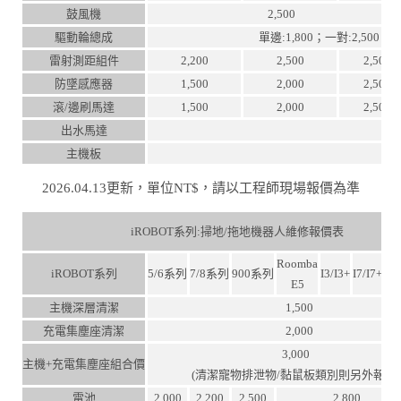
鼓風機
2,500
驅動輪總成
單邊:1,800；一對:2,500
雷射測距組件
2,200
2,500
2,500
防墜感應器
1,500
2,000
2,500
滾/邊刷馬達
1,500
2,000
2,500
出水馬達
主機板
2026.04.13更新，單位NT$，請以工程師現場報價為準
iROBOT系列:掃地/拖地機器人維修報價表
Roomba
iROBOT系列
5/6系列
7/8系列
900系列
I3/I3+
I7/I7+
J7/
E5
主機深層清潔
1,500
充電集塵座清潔
2,000
3,000
主機+充電集塵座組合價
(清潔寵物排泄物/黏鼠板類別則另外報價
電池
2,000
2,200
2,500
2,800