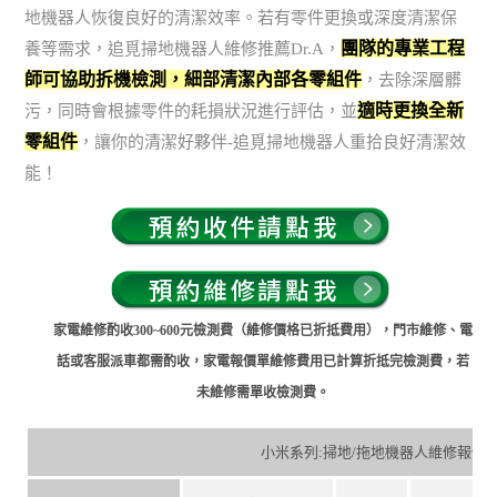
地機器人恢復良好的清潔效率。若有零件更換或深度清潔保
團隊的專業工程
養等需求，追覓掃地機器人維修推薦Dr.A，
師可協助拆機檢測，細部清潔內部各零組件
，去除深層髒
適時更換全新
污，同時會根據零件的耗損狀況進行評估，並
零組件
，讓你的清潔好夥伴-追覓掃地機器人重拾良好清潔效
能！
家電維修酌收300~600元檢測費（維修價格已折抵費用），門市維修、電
話或客服派車都需酌收，家電報價單維修費用已計算折抵完檢測費，若
未維修需單收檢測費。
小米系列:掃地/拖地機器人維修報價