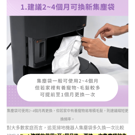
集塵袋可使用2~4個月再更換，但若家中有養寵物易堆積毛髮，則建議縮短更
換頻率。
對大多數家庭而言，追覓掃地機器人集塵袋多久換一次比較