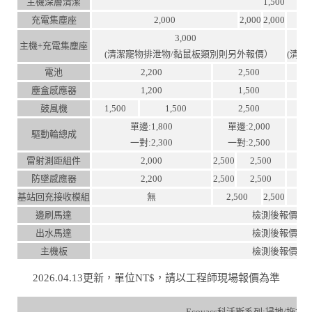
主機深層清潔
1,500
充電集塵座
2,000
2,000
2,000
3,000
主機+充電集塵座
(清潔寵物排泄物/黏鼠板類別則另外報價）
(清
電池
2,200
2,500
塵盒感應器
1,200
1,500
鼓風機
1,500
1,500
2,500
單邊:1,800
單邊:2,000
驅動輪總成
一對:2,300
一對:2,500
雷射測距組件
2,000
2,500
2,500
防墜感應器
2,200
2,500
2,500
基站回充接收模組
無
2,500
2,500
邊刷馬達
檢測後報價
出水馬達
檢測後報價
主機板
檢測後報價
2026.04.13更新，單位NT$，請以工程師現場報價為準
Ecovacs科沃斯系列:掃地/拖