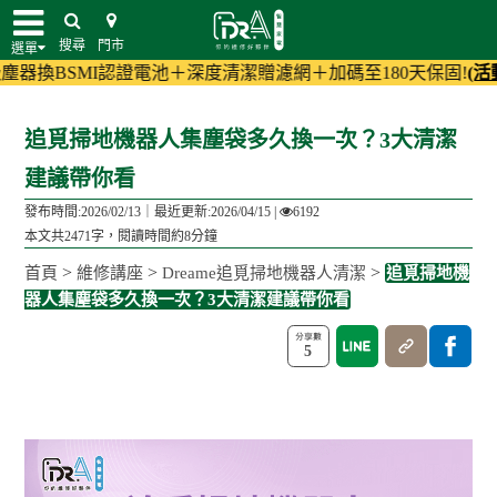
搜尋
門市
選單
I認證電池＋深度清潔贈濾網＋加碼至180天保固!
(活動詳情)
小家電
追覓掃地機器人集塵袋多久換一次？3大清潔
建議帶你看
發布時間:2026/02/13｜
最近更新:2026/04/15
|
6192
本文共2471字，閱讀時間約8分鐘
>
>
>
首頁
維修講座
Dreame追覓掃地機器人清潔
追覓掃地機
器人集塵袋多久換一次？3大清潔建議帶你看
5