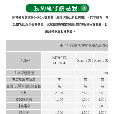
家電維修酌收300~600元檢測費（維修價格已折抵費用），門市維修、電
話或客服派車都需酌收，家電報價單維修費用已計算折抵完檢測費，若
未維修需單收檢測費。
小米系列:掃地/拖地機器人維修報價
小米掃地G1
小米系列
Xiaomi S10
Xiaomi S20
X
MJSTG1
主機深層清潔
1,500
充電集塵座清潔
無
無
無
主機+充電集塵座組合價
無
無
無
電池
2,000
2,500
2,500
塵盒感應器
1,000
1,500
2,300
抹布電機
-
2,500
3,000
鼓風機
1,500
2,500
2,500