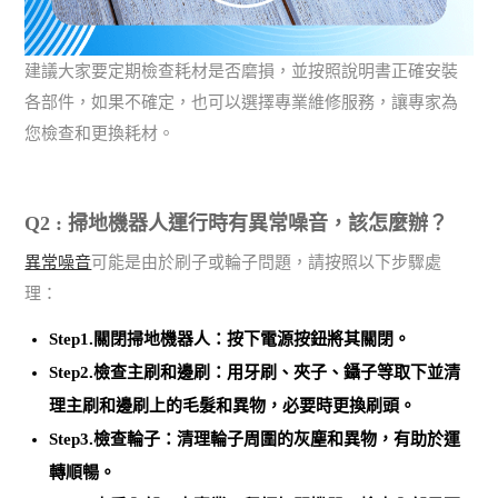
建議大家要定期檢查耗材是否磨損，並按照說明書正確安裝
各部件，如果不確定，也可以選擇專業維修服務，讓專家為
您檢查和更換耗材。
Q2 : 掃地機器人運行時有異常噪音，該怎麼辦？
異常噪音
可能是由於刷子或輪子問題，請按照以下步驟處
理：
Step1.關閉掃地機器人：按下電源按鈕將其關閉。
Step2.檢查主刷和邊刷：用牙刷、夾子、鑷子等
取下並清
理主刷和邊刷上的毛髮和異物
，必要時更換刷頭。
Step3.檢查輪子：
清理輪子周圍的灰塵和異物
，有助於運
轉順暢。