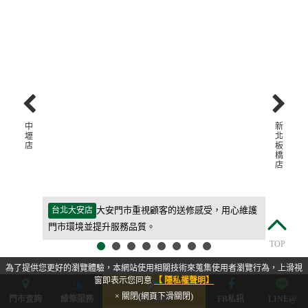
中
新
壢
北
店
板
橋
店
等待期間更
大安門市重視顧客的送修感受，用心維護
台北大安店
新北板橋
門市環境並提升服務品質。
客人能快
TOP
為了提供您更好的瀏覽體驗，本網站使用相關技術來蒐集使用者瀏覽行為，上滑視
窗即表示您同意
【 隱私權聲明】
Dreame追覓掃地機器人清潔推薦門市
× 關閉(網頁下滑關閉)
門市查詢
維修服務
立即預約
FB私訊
LINE@