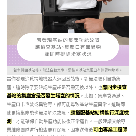
若主機回基站後，無法自動集塵，需檢查基站集風口有無異物堵塞。
當你發現追覓掃地機器人返回基站後，卻無法順利自動集
應同步檢查
塵，這時除了要確認集塵袋是否需更換以外，也
基站的集塵倉是否發生堵塞的情況
。比如：集塵袋過滿、
集塵口卡毛髮或異物等，都可能導致基站集塵異常。這時即
應搭配基站結構進行深度檢
使更換集塵袋也無法解決故障，
測
，才能確保自動集塵功能恢復正常運作。一般建議交給專
可由專業工程師
業維修團隊進行檢查更有保障，因為送修後