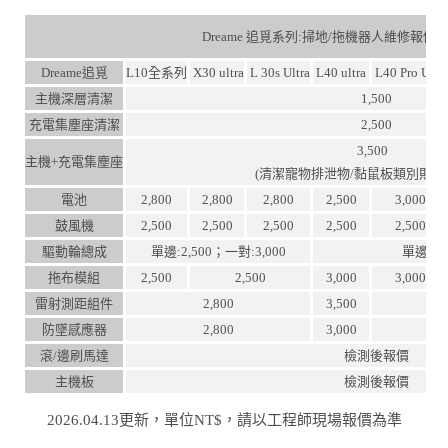
Dreame 追覓系列:掃地/拖機器人維修報價
Dreame追覓
L10全系列
X30 ultra
L 30s Ultra
L40 ultra
L40 Pro Ultr
主機深層清潔
1,500
充電集塵座清潔
2,500
3,500
主機+充電集塵座
(清潔寵物排泄物/黏鼠板類別則
電池
2,800
2,800
2,800
2,500
3,000
鼓風機
2,500
2,500
2,500
2,500
2,500
驅動輪總成
單邊:2,500；一對:3,000
單邊:3,
拖布模組
2,500
2,500
3,000
3,000
雷射測距組件
2,800
3,500
防墜感應器
2,800
3,000
滾/邊刷馬達
檢測後報價
主機板
檢測後報價
2026.04.13更新，單位NT$，請以工程師現場報價為準