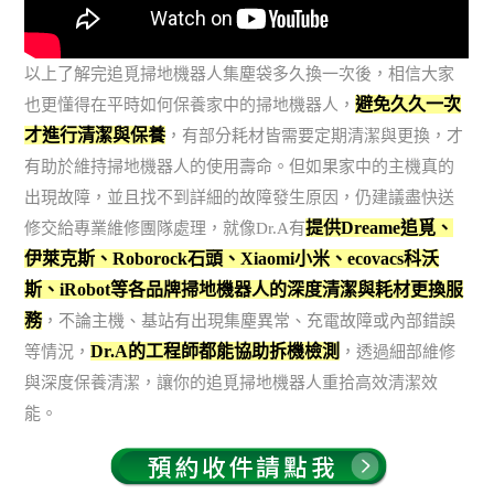
以上了解完追覓掃地機器人集塵袋多久換一次後，相信大家
避免久久一次
也更懂得在平時如何保養家中的掃地機器人，
才進行清潔與保養
，有部分耗材皆需要定期清潔與更換，才
有助於維持掃地機器人的使用壽命。但如果家中的主機真的
出現故障，並且找不到詳細的故障發生原因，仍建議盡快送
提供Dreame追覓、
修交給專業維修團隊處理，就像Dr.A有
伊萊克斯、Roborock石頭、Xiaomi小米、ecovacs科沃
斯、iRobot等各品牌掃地機器人的深度清潔與耗材更換服
務
，不論主機、基站有出現集塵異常、充電故障或內部錯誤
Dr.A的工程師都能協助拆機檢測
等情況，
，透過細部維修
與深度保養清潔，讓你的追覓掃地機器人重拾高效清潔效
能。