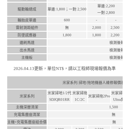
單邊:2,200
驅動輪總成
單邊:1,800；一對:2,500
一對:2,800
輪胎皮單邊
600
-
-
雷射測距組件
無
2,000
2,500
防墜感應器
1,800
1,800
2,200
邊刷馬達
檢測後報價
出水馬達
檢測後報價
主機板
檢測後報價
2026.04.13更新，單位NT$，請以工程師現場報價為準
米家系列:掃地/拖地機器人維修報價表
米家掃地1/2代
米家掃拖
米家掃拖2P
米家系列
米家掃拖2Pro
SDJQR01RR
1C/2C
Ultra集
主機深層清潔
1,500
充電集塵座清潔
無
主機+充電集塵座組合價
無