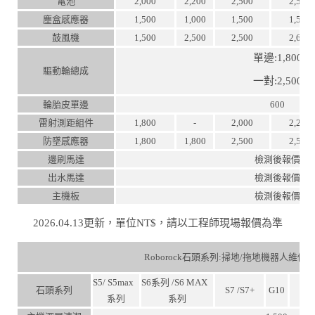
電池
2,000
2,200
2,500
2,500
塵盒感應器
1,500
1,000
1,500
1,500
鼓風機
1,500
2,500
2,500
2,600
單邊:1,800
驅動輪總成
一對:2,500
輪胎皮單邊
600
雷射測距組件
1,800
-
2,000
2,200
防墜感應器
1,800
1,800
2,500
2,500
邊刷馬達
檢測後報價
出水馬達
檢測後報價
主機板
檢測後報價
2026.04.13更新，單位NT$，請以工程師現場報價為準
Roborock石頭系列:掃地/拖地機器人維修
S5/ S5max
S6系列 /S6 MAX
石頭系列
S7 /S7+
G10
S
系列
系列