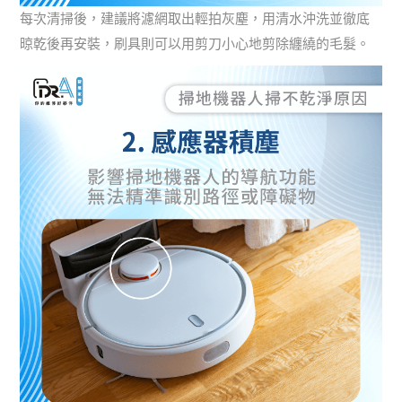
每次清掃後，建議將濾網取出輕拍灰塵，用清水沖洗並徹底
晾乾後再安裝，刷具則可以用剪刀小心地剪除纏繞的毛髮。