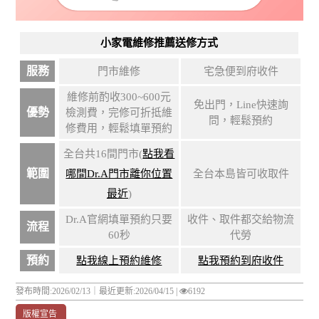
小家電維修推薦送修方式
服務
門市維修
宅急便到府收件
維修前酌收300~600元
免出門，Line快速詢
優勢
檢測費，完修可折抵維
問，輕鬆預約
修費用，輕鬆填單預約
全台共16間門市(
點我看
範圍
哪間Dr.A門市離你位置
全台本島皆可收取件
最近
)
Dr.A官網填單預約只要
收件、取件都交給物流
流程
60秒
代勞
預約
點我線上預約維修
點我預約到府收件
發布時間:2026/02/13｜
最近更新:2026/04/15
|
6192
版權宣告