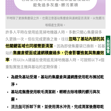
平時除了更換集塵袋之外，也需注意基站集塵倉與濾網是否清潔，以免髒污
堆積產生異味。
許多人平時在使用追覓掃地機器人時，多數只關心集塵袋多
忽略了基站內部的其
久更換一次，但在完成更換之後，往往
展
開
他關鍵區域也同樣需要清潔
。因為即使集塵袋已換新，若基
導
覽
集塵倉壁面或濾網積塵過多，仍會影響進氣與集塵效
站的
率
。所以Dr.A建議在使用追覓掃地機器人時，可按照以下4個
重點實施主機與基站的定期保養：
為避免基站受潮，基站的集塵倉與濾網應使用乾布擦拭乾
淨。
基站底盤應使用軟毛清潔刷，輕輕去除堆積的髒污與灰
塵。
清洗盤
可拆卸下來，並使用清水沖洗，完成清潔後應晾乾