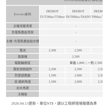
DEEBOT
DEEBOT
DEEBOTT
Ecovacs系列
T5/T5Max/T5Hero
T8/T8Max/T8AIVI
T9Max/T9A
主機深層清潔
-
充電集塵座清潔
-
主機+充電集塵座組合價
-
電池
2,300
2,500
鼓風機
2,500
驅動輪總成
單邊:1,800；一對:2,500
雷射測距組件
2,200
2,500
2,500
防墜感應器
1,500
2,000
2,500
滾/邊刷馬達
1,500
2,000
2,500
出水馬達
主機板
2026.04.13更新，單位NT$，請以工程師現場報價為準