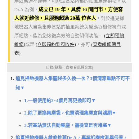
塵或馬達不運轉，可能是基站內部的抽風馬達損壞。以
成立已 19 年，具備 16 間門市，方便客
Dr.A 為例，
人就近維修，且服務超過 20萬 位客人
，對於追覓掃
地機器人自動集塵基站的抽風系統與感應器檢修擁有深
厚經驗，能為您恢復高效的自動傾倒功能。
(立即預約
維修)
或是
(立即預約到府收件)
，亦可
(查看維修價目
表)
目錄(點擊可直接看此段文章)
追覓掃地機器人集塵袋多久換一次？3個清潔重點不可不
知▼
1.一般使用約2~4個月再更換即可▼
2.除了更換集塵袋，也需清理集塵倉與濾網▼
3.若基站無法自動集塵，需檢查是否堵塞▼
追覓掃地機器人維修推薦Dr.A，專業拆機檢測與保養，