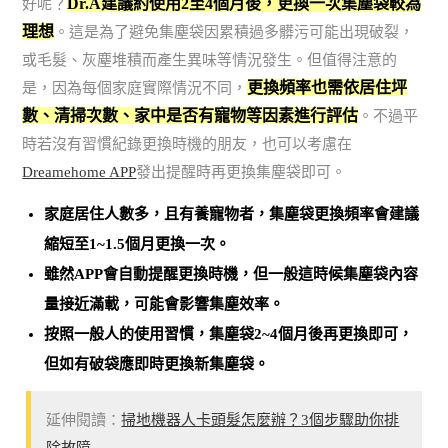
Dr.A建議約使用2至4個月後，更換一次集塵袋較為
好呢？
理想
。這是為了避免集塵袋因累積過多髒污可能出現破裂，
或毛髮、灰塵堆積而產生異味等情況發生。但值得注意的
更換頻率也需依居住坪
是，因為每個家庭實際情況不同，
數、清掃次數、家中是否有寵物等因素進行評估
。不過平
時若沒有習慣紀錄更換時機的朋友，也可以考慮在
Dreamehome APP
發出提醒時再更換集塵袋即可。
家庭居住人數多，且有養寵物者，集塵袋更換頻率會建議
縮短至1~1.5個月更換一次。
雖然APP會自動提醒更換時機，但一般這時候集塵袋內容
量接近滿載，可能會影響集塵效率。
按照一般人的使用習慣，集塵袋2~4個月後再更換即可，
但如有破袋應即時更換新集塵袋。
延伸閱讀：
掃地機器人卡頭髮怎麼辦？3個步驟助你排
除故障