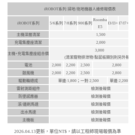
iROBOT系列:掃地/拖地機器人維修報價表
Roomba
iROBOT系列
5/6系列
7/8系列
900系列
I3/I3+
I7/I7+
J7/
E5
主機深層清潔
1,500
充電集塵座清潔
2,000
3,000
主機+充電集塵座組合價
(清潔寵物排泄物/黏鼠板類別則另外報價
電池
2,000
2,200
2,500
2,800
鼓風機
2,000
2,200
2,500
2,800
驅動輪總成
單邊:1,800；一對:2,500
單邊:2,200；一
雷射測距組件
檢測後報價
防墜感應器
檢測後報價
滾/邊刷馬達
檢測後報價
出水馬達
檢測後報價
主機板
檢測後報價
2026.04.13更新，單位NT$，請以工程師現場報價為準