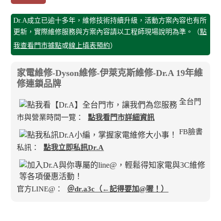
Dr.A成立已逾十多年，維修技術持續升級，活動方案內容也有所
更新，實際維修服務與方案內容請以工程師現場說明為準。（
點
我查看門市據點
或
線上填表預約
）
家電維修-Dyson維修-伊萊克斯維修-Dr.A 19年維
修連鎖品牌
全台門
市與營業時間一覽：
點我看門市詳細資訊
FB臉書
私訊：
點我立即私訊Dr.A
官方LINE@：
＠dr.a3c（←記得要加@喔！）