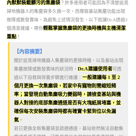
內默默裝載髒污的集塵袋
？許多使用者可能因為不清楚追覓
掃地機器人的集塵袋多久換一次，而導致基站集塵功能出現
故障或散發異味，為避免上述情況發生，以下就讓Dr.A透過3
輕鬆掌握集塵袋的更換時機與主機清潔
個清潔建議，帶你
重點
！
【內容摘要】
關於追覓掃地機器人集塵袋的更換時機，以及基站出現
Dr.A建議使用者
集塵故障或散發異味的狀況時，
可透
一般建議每 1 至 2
過以下自救與保養步驟進行維護：
個月更換一次集塵袋，若家中有寵物則需縮短頻
率；當發現自動集塵吸力變弱時，請檢查基站與機
器人對接的底部集塵通道是否有大塊紙屑堵塞，並
確保每次安裝集塵袋時都有確實卡緊到位以免漏
氣
。
若已更換全新集塵袋並疏通通道，基站依然無法自動集