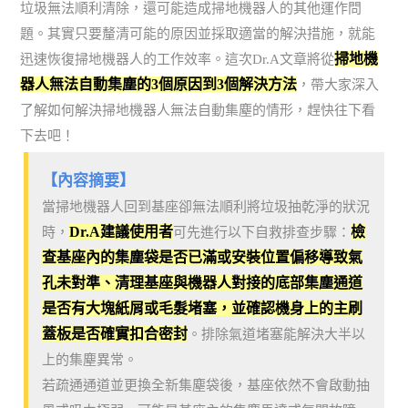
垃圾無法順利清除，還可能造成掃地機器人的其他運作問
題。其實只要釐清可能的原因並採取適當的解決措施，就能
掃地機
迅速恢復掃地機器人的工作效率。這次Dr.A文章將從
器人無法自動集塵的3個原因到3個解決方法
，帶大家深入
了解如何解決掃地機器人無法自動集塵的情形，趕快往下看
下去吧！
【內容摘要】
當掃地機器人回到基座卻無法順利將垃圾抽乾淨的狀況
Dr.A建議使用者
檢
時，
可先進行以下自救排查步驟：
查基座內的集塵袋是否已滿或安裝位置偏移導致氣
孔未對準、清理基座與機器人對接的底部集塵通道
是否有大塊紙屑或毛髮堵塞，並確認機身上的主刷
蓋板是否確實扣合密封
。排除氣道堵塞能解決大半以
上的集塵異常。
若疏通通道並更換全新集塵袋後，基座依然不會啟動抽