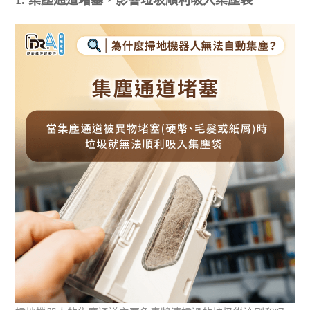
1. 集塵通道堵塞，影響垃圾順利吸入集塵袋