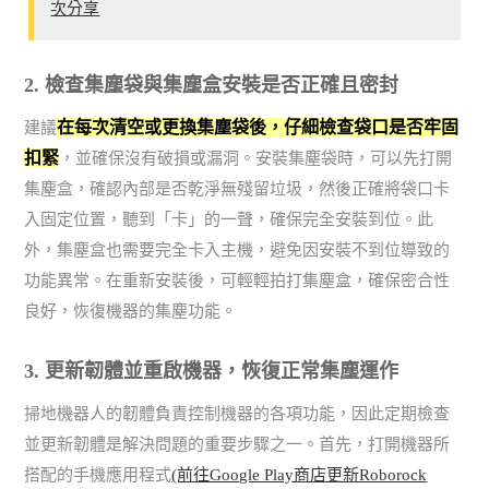
次分享
2. 檢查集塵袋與集塵盒安裝是否正確且密封
在每次清空或更換集塵袋後，仔細檢查袋口是否牢固
建議
扣緊
，並確保沒有破損或漏洞。安裝集塵袋時，可以先打開
集塵盒，確認內部是否乾淨無殘留垃圾，然後正確將袋口卡
入固定位置，聽到「卡」的一聲，確保完全安裝到位。此
外，集塵盒也需要完全卡入主機，避免因安裝不到位導致的
功能異常。在重新安裝後，可輕輕拍打集塵盒，確保密合性
良好，恢復機器的集塵功能。
3. 更新韌體並重啟機器，恢復正常集塵運作
掃地機器人的韌體負責控制機器的各項功能，因此定期檢查
並更新韌體是解決問題的重要步驟之一。首先，打開機器所
搭配的手機應用程式
(前往Google Play商店更新Roborock