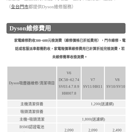
（
全台門市
都提供Dyson維修服務）
Dyson維修費用
家電維修酌收300~600元檢測費（維修價格已折抵費用），門市維修、電
話或客服派車都需酌收，家電報價單維修費用已計算折抵完檢測費，若
未維修需單收檢測費。
V6
DC58~62.74
V7
V8
Dyson吸塵器維修/清潔項目
SV03.4.7.8.9
SV11/HH11
SV10/SV10K
HH007.8
主機清潔保養
1,200(送濾網)
吸頭清潔保養
主機+吸頭清潔
1,800(送濾網)
BSMI認證電池
2,090
2,090
2,490