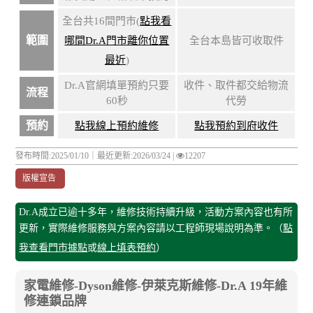
全台共16間門市(
點我看
範圍
哪間Dr.A門市離你位置
全台本島皆可收取件
最近
)
Dr.A官網填單預約只要
收件、取件都交給物流
流程
60秒
代勞
預約
點我線上預約維修
點我預約到府收件
發布時間:2025/01/10｜
最近更新:2026/03/24
|
12207
版權宣告
Dr.A成立已逾十多年，維修技術持續升級，活動方案內容也有所
更新，實際維修服務與方案內容請以工程師現場說明為準。（
點
我查看門市據點
或
線上填表預約
）
家電維修-Dyson維修-伊萊克斯維修-Dr.A 19年維
修連鎖品牌