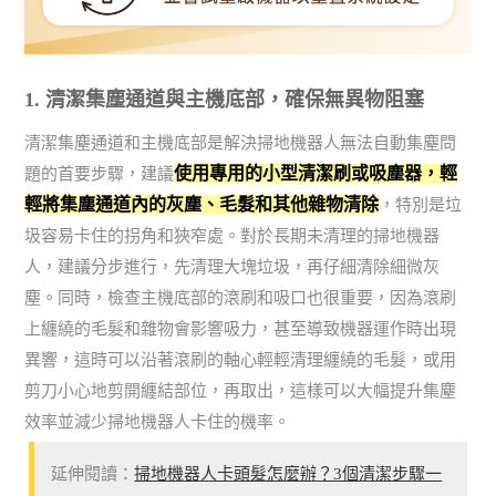
1. 清潔集塵通道與主機底部，確保無異物阻塞
清潔集塵通道和主機底部是解決掃地機器人無法自動集塵問
使用專用的小型清潔刷或吸塵器，輕
題的首要步驟，建議
輕將集塵通道內的灰塵、毛髮和其他雜物清除
，特別是垃
圾容易卡住的拐角和狹窄處。對於長期未清理的掃地機器
人，建議分步進行，先清理大塊垃圾，再仔細清除細微灰
塵。同時，檢查主機底部的滾刷和吸口也很重要，因為滾刷
上纏繞的毛髮和雜物會影響吸力，甚至導致機器運作時出現
異響，這時可以沿著滾刷的軸心輕輕清理纏繞的毛髮，或用
剪刀小心地剪開纏結部位，再取出，這樣可以大幅提升集塵
效率並減少掃地機器人卡住的機率。
延伸閱讀：
掃地機器人卡頭髮怎麼辦？3個清潔步驟一