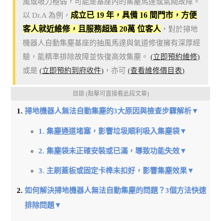
風或吸力極弱，可能是基座內的集塵馬達或氣閥故障。
成立已 19 年，具備 16 間門市，方便
以 Dr.A 為例，
客人就近維修，且服務超過 20萬 位客人
，對於掃地
機器人自動集塵基座的抽風馬達與氣道修復擁有深厚經
驗，能精準排除故障並恢復高效集塵。
(立即預約維修)
或是
(立即預約到府收件)
，亦可
(查看維修價目表)
目錄 (點擊可直接看此段文章)
掃地機器人無法自動集塵的3大原因與檢查步驟解析▼
1. 集塵通道堵塞，影響垃圾順利吸入集塵袋▼
2. 集塵袋未正確安裝或已滿，導致功能失效▼
3. 主刷蓋板或固定卡榫未扣好，影響集塵效果▼
如何解決掃地機器人無法自動集塵的問題？3個方法快速
排除問題▼