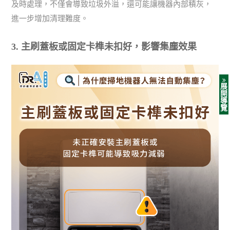
及時處理，不僅會導致垃圾外溢，還可能讓機器內部積灰，
進一步增加清理難度。
3. 主刷蓋板或固定卡榫未扣好，影響集塵效果
展
開
導
覽