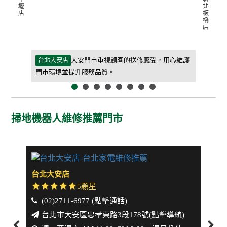
壢
北
店
板
橋
店
等待期間更
大安門市重視顧客的送修感受，用心維護
台北大安店
新北板橋
門市環境並提升服務品質。
客人能快
掃地機器人維修推薦門市
台北大安店
新北
5顆星
(02)2711-6977 (點擊通話)
(0
台北市大安區忠孝東路3段178號(點擊導航)
新