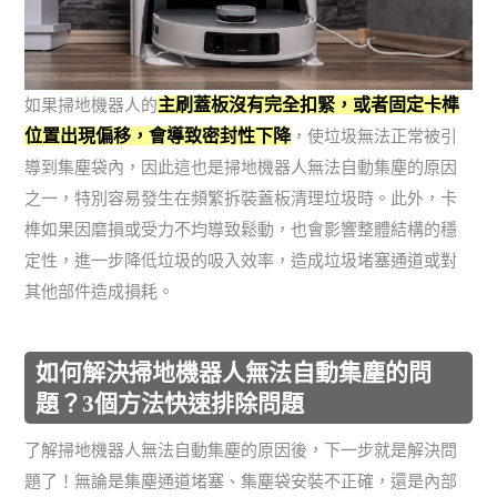
主刷蓋板沒有完全扣緊，或者固定卡榫
如果掃地機器人的
位置出現偏移，會導致密封性下降
，使垃圾無法正常被引
導到集塵袋內，因此這也是掃地機器人無法自動集塵的原因
之一，特別容易發生在頻繁拆裝蓋板清理垃圾時。此外，卡
榫如果因磨損或受力不均導致鬆動，也會影響整體結構的穩
定性，進一步降低垃圾的吸入效率，造成垃圾堵塞通道或對
其他部件造成損耗。
如何解決掃地機器人無法自動集塵的問
題？3個方法快速排除問題
了解掃地機器人無法自動集塵的原因後，下一步就是解決問
題了！無論是集塵通道堵塞、集塵袋安裝不正確，還是內部