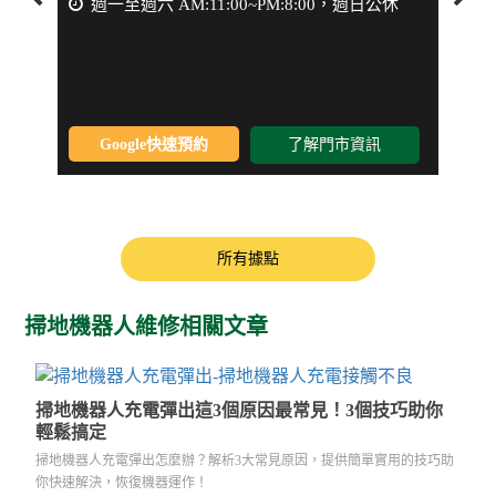
週一至週六 AM:11:00~PM:8:00，週日公休
週一
Google快速預約
了解門市資訊
所有據點
掃地機器人維修相關文章
掃地機器人充電彈出這3個原因最常見！3個技巧助你
輕鬆搞定
掃地機器人充電彈出怎麼辦？解析3大常見原因，提供簡單實用的技巧助
你快速解決，恢復機器運作！