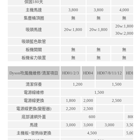
保固180天
主機馬達
3,800
3,800
4,000
集塵桶頂圈
無
無
無
20w:1,800
吸頭馬達
20w:1,800
20w:1,800
30w:2,000
吸頭藍色軟管
板機開關
無
無
無
板機省力裝置
無
無
無
Dyson吹風機維修/清潔項目
HD01/2/3
HD04
HD07/8/11/12
HD15
清潔保養
1,200
1,500
電源線維修
1,500
電源線更換
1,800
2,000
2,500
電源線更換(變壓器)
2,200
2,500
底部濾網外蓋
600
800
馬達
3,000
3,000
3,000
3,500
主機板+發熱絲更換
4,500
5,000