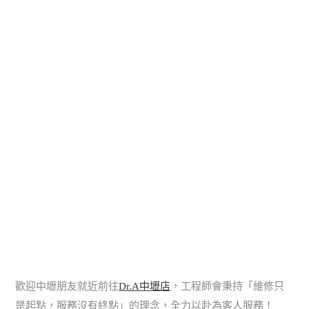
歡迎中壢朋友就近前往
Dr.A中壢店
，工程師會秉持「維修只
是起點，服務沒有終點」的理念，全力以赴為客人服務！