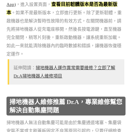
查看目前韌體版本是否為最新版
App)
，進入設置頁面，
本
。如果不是最新版本，立即進行更新。除了更新韌體，重
啟機器也是解決暫時性故障的有效方式，在關閉機器前，請
先將掃地機器人從充電座移開，然後長按電源鍵，直至機器
完全關閉，稍等片刻後，重新啟動機器，讓系統重新加載。
如此一來就能清除機器內的臨時數據和錯誤，讓機器恢復穩
定運作。
延伸閱讀：
掃地機器人運作異常需要維修？立即了解
Dr.A掃地機器人維修項目
掃地機器人維修推薦 Dr.A，專業維修幫您
解決自動集塵問題
掃地機器人無法自動集塵可能是由於集塵通道堵塞、集塵袋
安裝不當或主刷蓋板固定不良等原因引起的，只要仔細檢查