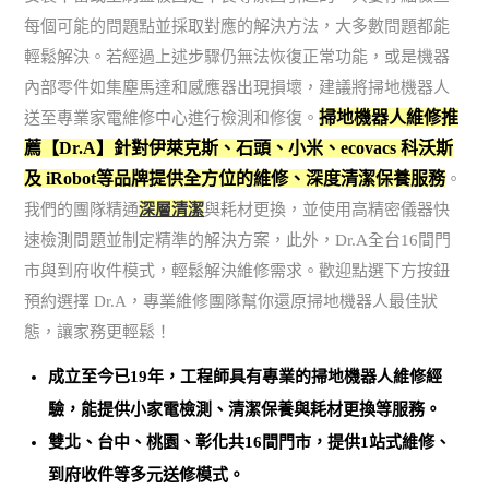
每個可能的問題點並採取對應的解決方法，大多數問題都能
輕鬆解決。若經過上述步驟仍無法恢復正常功能，或是機器
內部零件如集塵馬達和感應器出現損壞，建議將掃地機器人
掃地機器人維修推
送至專業家電維修中心進行檢測和修復。
薦【Dr.A】針對伊萊克斯、石頭、小米、ecovacs 科沃斯
及 iRobot等品牌提供全方位的維修、深度清潔保養服務
。
我們的團隊精通
深層清潔
與耗材更換，並使用高精密儀器快
速檢測問題並制定精準的解決方案，此外，Dr.A全台16間門
市與到府收件模式，輕鬆解決維修需求。歡迎點選下方按鈕
預約選擇 Dr.A，專業維修團隊幫你還原掃地機器人最佳狀
態，讓家務更輕鬆！
成立至今已19年，工程師具有專業的掃地機器人維修經
驗，能提供小家電檢測、清潔保養與耗材更換等服務。
雙北、台中、桃園、彰化共16間門市，提供1站式維修、
到府收件等多元送修模式。