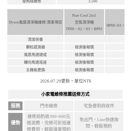
發熱絲維修
3,500
Pure Cool 2in1
Dyson風扇清淨機維修/清潔項目
空氣清淨機
HP00~03，TP
TP00、02、03、BP01
清潔保養
顆粒感測器
檢測後報價
風扇馬達總成
檢測後報價
轉向馬達底座
檢測後報價
主機板更換
檢測後報價
2026.07.29更新，單位NT$
小家電維修推薦送修方式
服務
門市維修
宅急便到府收件
維修前酌收300~600元
免出門，Line快速詢
優勢
檢測費，完修可折抵維
問，輕鬆預約
修費用，輕鬆填單預約