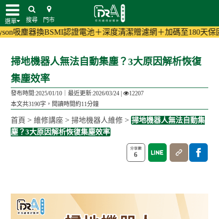
搜尋
門市
選單
換BSMI認證電池＋深度清潔贈濾網＋加碼至180天保固!
(活動詳情)
掃地機器人無法自動集塵？3大原因解析恢復
集塵效率
發布時間:2025/01/10｜
最近更新:2026/03/24
|
12207
本文共3190字，閱讀時間約11分鐘
>
>
>
首頁
維修講座
掃地機器人維修
掃地機器人無法自動集
塵？3大原因解析恢復集塵效率
6