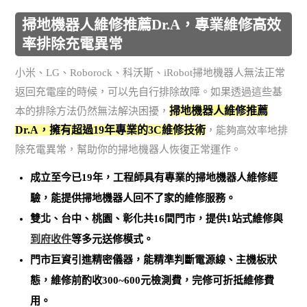
掃地機器人維修推薦Dr.A，專業維修高效
率排除充電異常
小米、LG、Roborock、科沃斯、iRobot掃地機器人無法正常
返回充電座的時候，可以先自行排除故障。如果透過這些基
掃地機器人維修推薦
本的排除方法仍然無法解決困擾，
Dr.A，擁有超過19年專業的3C維修技術
，能夠高效率地排
除充電異常，幫助你的掃地機器人恢復正常運作。
成立至今已19年，工程師具有專業的掃地機器人維修經
驗，能提供掃地機器人回不了家的維修服務。
雙北、台中、桃園、彰化共16間門市，提供1站式維修與
到府收件
等多元送修模式。
門市巨資引進精密儀器，能
精準判斷電源線、主機板狀
態，維修前酌收300~600元檢測費，完修可折抵維修費
用
。