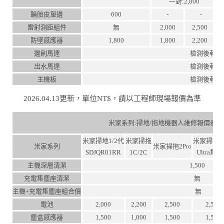
一對:2,800
輪胎皮單邊
600
-
-
雷射測距組件
無
2,000
2,500
防墜感應器
1,800
1,800
2,200
邊刷馬達
檢測後報價
出水馬達
檢測後報價
主機板
檢測後報價
2026.04.13更新，單位NT$，請以工程師現場報價為準
米家系列:掃地/拖地機器人維修報價表
米家掃地1/2代
米家掃拖
米家掃拖2P
米家系列
米家掃拖2Pro
SDJQR01RR
1C/2C
Ultra集
主機深層清潔
1,500
充電集塵座清潔
無
主機+充電集塵座組合價
無
電池
2,000
2,200
2,500
2,500
塵盒感應器
1,500
1,000
1,500
1,500