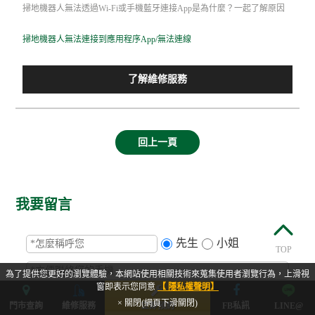
掃地機器人無法透過Wi-Fi或手機藍牙連接App是為什麼？一起了解原因
掃地機器人無法連接到應用程序App/無法連線
了解維修服務
回上一頁
我要留言
先生
小姐
TOP
為了提供您更好的瀏覽體驗，本網站使用相關技術來蒐集使用者瀏覽行為，上滑視
窗即表示您同意
【 隱私權聲明】
× 關閉(網頁下滑關閉)
門市查詢
維修服務
立即預約
FB私訊
LINE@