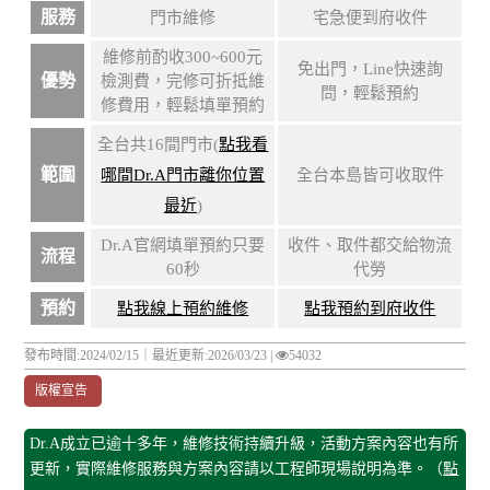
服務
門市維修
宅急便到府收件
維修前酌收300~600元
免出門，Line快速詢
優勢
檢測費，完修可折抵維
問，輕鬆預約
修費用，輕鬆填單預約
全台共16間門市(
點我看
範圍
哪間Dr.A門市離你位置
全台本島皆可收取件
最近
)
Dr.A官網填單預約只要
收件、取件都交給物流
流程
60秒
代勞
預約
點我線上預約維修
點我預約到府收件
發布時間:2024/02/15｜
最近更新:2026/03/23
|
54032
版權宣告
Dr.A成立已逾十多年，維修技術持續升級，活動方案內容也有所
更新，實際維修服務與方案內容請以工程師現場說明為準。（
點