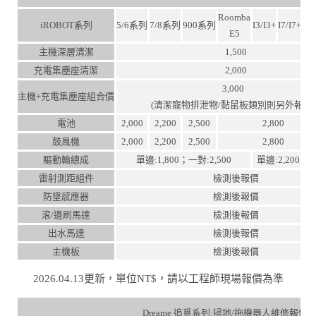
Roomba
iROBOT系列
5/6系列
7/8系列
900系列
I3/I3+
I7/I7+
J7/
E5
主機深層清潔
1,500
充電集塵座清潔
2,000
3,000
主機+充電集塵座組合價
(清潔寵物排泄物/黏鼠板類別則另外報價
電池
2,000
2,200
2,500
2,800
鼓風機
2,000
2,200
2,500
2,800
驅動輪總成
單邊:1,800；一對:2,500
單邊:2,200；一
雷射測距組件
檢測後報價
防墜感應器
檢測後報價
滾/邊刷馬達
檢測後報價
出水馬達
檢測後報價
主機板
檢測後報價
2026.04.13更新，單位NT$，請以工程師現場報價為準
Dreame 追覓系列:掃地/拖機器人維修報價