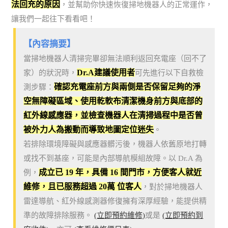
法回充的原因
，並幫助你快速恢復掃地機器人的正常運作，
讓我們一起往下看看吧！
【內容摘要】
當掃地機器人清掃完畢卻無法順利返回充電座（回不了
Dr.A建議使用者
家）的狀況時，
可先進行以下自救檢
確認充電座前方與兩側是否保留足夠的淨
測步驟：
空無障礙區域、使用乾軟布清潔機身前方與底部的
紅外線感應器，並檢查機器人在清掃過程中是否曾
被外力人為搬動而導致地圖定位迷失
。
若排除環境障礙與感應器髒污後，機器人依舊原地打轉
或找不到基座，可能是內部導航模組故障。以 Dr.A 為
成立已 19 年，具備 16 間門市，方便客人就近
例，
維修，且已服務超過 20萬 位客人
，對於掃地機器人
雷達導航、紅外線感測器修復擁有深厚經驗，能提供精
準的故障排除服務。
(立即預約維修)
或是
(立即預約到