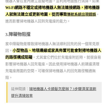
機器人會在室內建立虛擬地圖，並利用地圖進行清掃。如果
Wi-Fi網路不穩定或掃地機器人無法連接網路，掃地機器
人就無法建立或更新地圖，從而導致
導航系統出現錯誤
，
進而影響掃地機器人回到充電座的能力。
3.障礙物阻擋
家中障礙物是導致掃地機器人無法順利回充的另一個常見原
小型物品、地毯邊緣或家具佈置可能會對掃地機器人
因。
的路徑構成阻礙
，尤其當它們位於充電座附近時，就很容易
影響掃地機器人回充電座。因此使用掃地機器人前建議清理
充電座周圍的空間，可確保掃地機器人的回充路徑暢通無
阻。
延伸閱讀：
掃地機器人卡頭髮怎麼辦？3步驟清潔滾刷
提升清掃效率