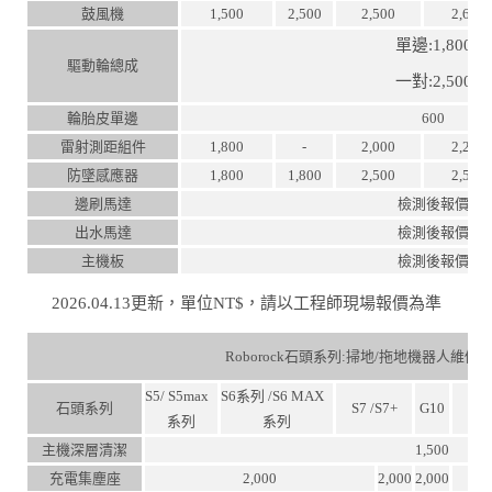
鼓風機
1,500
2,500
2,500
2,600
單邊:1,800
驅動輪總成
一對:2,500
輪胎皮單邊
600
雷射測距組件
1,800
-
2,000
2,200
防墜感應器
1,800
1,800
2,500
2,500
邊刷馬達
檢測後報價
出水馬達
檢測後報價
主機板
檢測後報價
2026.04.13更新，單位NT$，請以工程師現場報價為準
Roborock石頭系列:掃地/拖地機器人維修
S5/ S5max
S6系列 /S6 MAX
石頭系列
S7 /S7+
G10
S
系列
系列
主機深層清潔
1,500
充電集塵座
2,000
2,000
2,000