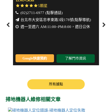
5顆星
(02)2711-6977 (點擊通話)
(0
台北市大安區忠孝東路3段178號(點擊導航)
新
週一至週六 AM:11:00~PM:8:00，週日公休
週一
Google快速預約
了解門市資訊
所有據點
掃地機器人維修相關文章