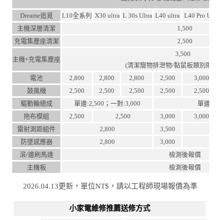
Dreame追覓
L10全系列
X30 ultra
L 30s Ultra
L40 ultra
L40 Pro Ultr
主機深層清潔
1,500
充電集塵座清潔
2,500
3,500
主機+充電集塵座
(清潔寵物排泄物/黏鼠板類別則
電池
2,800
2,800
2,800
2,500
3,000
鼓風機
2,500
2,500
2,500
2,500
2,500
驅動輪總成
單邊:2,500；一對:3,000
單邊:3,
拖布模組
2,500
2,500
3,000
3,000
雷射測距組件
2,800
3,500
防墜感應器
2,800
3,000
滾/邊刷馬達
檢測後報價
主機板
檢測後報價
2026.04.13更新，單位NT$，請以工程師現場報價為準
小家電維修推薦送修方式