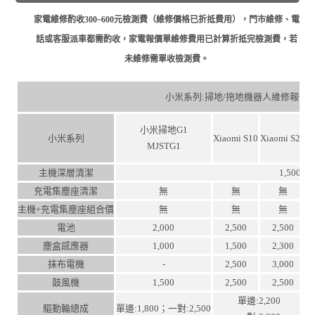
家電維修酌收300~600元檢測費（維修價格已折抵費用），門市維修、電
話或客服派車都需酌收，家電報價單維修費用已計算折抵完檢測費，若
未維修需單收檢測費。
小米系列:掃地/拖地機器人維修報價
小米掃地G1
小米系列
Xiaomi S10
Xiaomi S20
X
MJSTG1
主機深層清潔
1,500
充電集塵座清潔
無
無
無
主機+充電集塵座組合價
無
無
無
電池
2,000
2,500
2,500
塵盒感應器
1,000
1,500
2,300
抹布電機
-
2,500
3,000
鼓風機
1,500
2,500
2,500
單邊:2,200
驅動輪總成
單邊:1,800；一對:2,500