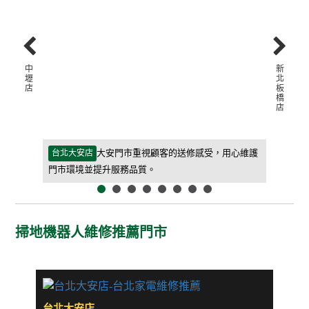
中
新
壢
北
店
板
橋
店
等待期間更
大安門市重視顧客的送修感受，用心維護
台北大安店
新北板橋
門市環境並提升服務品質。
客人能快
掃地機器人維修推薦門市
台北大安店
新北