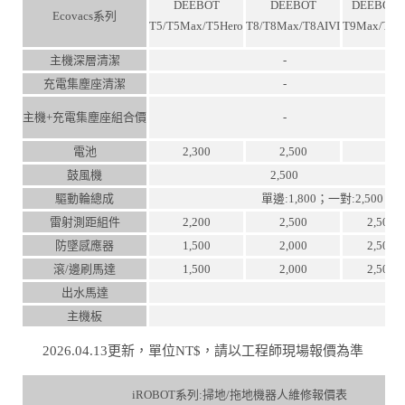
DEEBOT
DEEBOT
DEEBOTT
Ecovacs系列
T5/T5Max/T5Hero
T8/T8Max/T8AIVI
T9Max/T9A
主機深層清潔
-
充電集塵座清潔
-
主機+充電集塵座組合價
-
電池
2,300
2,500
鼓風機
2,500
驅動輪總成
單邊:1,800；一對:2,500
雷射測距組件
2,200
2,500
2,500
防墜感應器
1,500
2,000
2,500
滾/邊刷馬達
1,500
2,000
2,500
出水馬達
主機板
2026.04.13更新，單位NT$，請以工程師現場報價為準
iROBOT系列:掃地/拖地機器人維修報價表