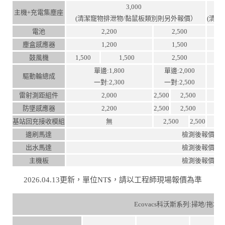
3,000
主機+充電集塵座
(清潔寵物排泄物/黏鼠板類別則另外報價）
(清
電池
2,200
2,500
塵盒感應器
1,200
1,500
鼓風機
1,500
1,500
2,500
單邊:1,800
單邊:2,000
驅動輪總成
一對:2,300
一對:2,500
雷射測距組件
2,000
2,500
2,500
防墜感應器
2,200
2,500
2,500
基站回充接收模組
無
2,500
2,500
邊刷馬達
檢測後報價
出水馬達
檢測後報價
主機板
檢測後報價
2026.04.13更新，單位NT$，請以工程師現場報價為準
Ecovacs科沃斯系列:掃地/拖