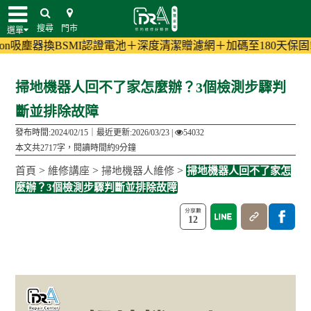
搜尋
門市
選單
BSMI認證電池＋深度清潔贈濾網＋加碼至180天保固!
(活動詳情)
小
掃地機器人回不了家怎麼辦？3個檢測步驟判
斷並排除故障
發布時間:2024/02/15｜
最近更新:2026/03/23
|
54032
本文共2717字，閱讀時間約9分鐘
>
>
>
首頁
維修講座
掃地機器人維修
掃地機器人回不了家怎
麼辦？3個檢測步驟判斷並排除故障
12