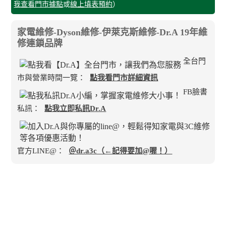
我查看門市據點
或
線上填表預約
）
家電維修-Dyson維修-伊萊克斯維修-Dr.A 19年維
修連鎖品牌
全台門
市與營業時間一覽：
點我看門市詳細資訊
FB臉書
私訊：
點我立即私訊Dr.A
官方LINE@：
＠dr.a3c（←記得要加@喔！）