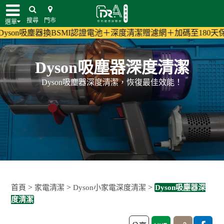
搜尋
門市
選單
吸塵器換BSMI認證電池＋深度清潔贈濾網＋加碼至180天保固!
(活動
Dyson吸塵器深度清潔
Dyson吸塵器深度清潔，恢復最佳效能！
>
>
>
首頁
家電清潔
Dyson小家電深度清潔
Dyson吸塵器深
度清潔