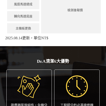
風扇⾺達總成
檢測後報價
轉向⾺達底座
主機板更換
2025.08.14更新，單位NT$
Dr.A清潔6大優勢
吸塵器氣旋組件，全機分
工程師分秒必爭搶修機