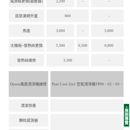
電源線更換(變壓器)
2,200
-
-
底部濾網外蓋
800
-
馬達
3,000
-
5,000
主機板+發熱絲更換
5,500
6,500
6,800
發熱絲維修
3,500
-
Dyson風扇清淨機維修
Pure Cool 2in1 空氣清淨機TP00、02、03、BP0
清潔保養
展
開
導
顆粒感測器
覽