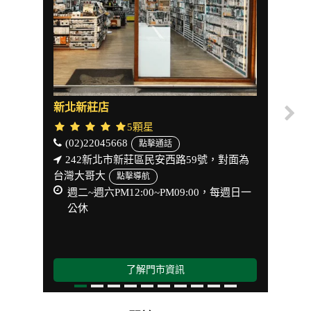
新北新莊店
中壢
5顆星
(02)22045668
(03)
點擊通話
242新北市新莊區民安西路59號，對面為
32
台灣大哥大
銀行斜
點擊導航
週二~週六PM12:00~PM09:00，每週日一
週一
公休
了解門市資訊