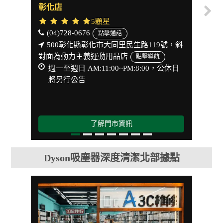
彰化店
台中
5顆星
(04)728-0676
(04)
點擊通話
500彰化縣彰化市大同里民生路119號，斜
40
對面為動力主義運動用品店
資訊廣
點擊導航
週一至週日 AM:11:00~PM:8:00，公休日
Go
將另行公告
週一
休
了解門市資訊
Dyson吸塵器深度清潔北部據點