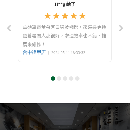
H**g 給了
Book
華碩筆電螢幕有白線及殘影，來這邊更換
來更換
服務人
螢幕老闆人都很好，處理效率也不錯，推
好，
薦來維修！
常好
台中逢甲店
台中
｜ 2024-05-11 18:33:32