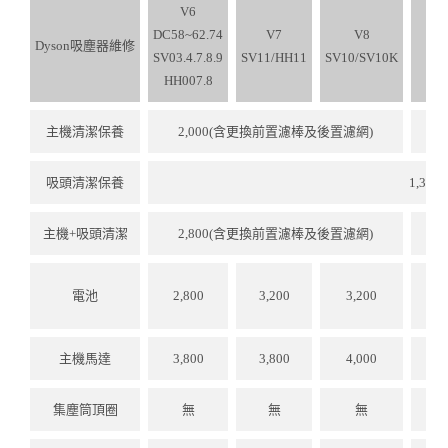
V6
DC58~62.74
V7
V8
V
Dyson吸塵器維修
SV03.4.7.8.9
SV11/HH11
SV10/SV10K
SV
HH007.8
主機清潔保養
2,000(含更換前置濾棒及後置濾網)
吸頭清潔保養
1,300
主機+吸頭清潔
2,800(含更換前置濾棒及後置濾網)
電池
2,800
3,200
3,200
3,
主機馬達
3,800
3,800
4,000
集塵筒頂圈
無
無
無
1,