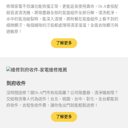
修理家電不但讓功能恢復正常，更能延長使用壽命。Dr.A會搭配
超音波清洗機，將吸塵器全部的氣旋組件全部分解、清洗乾淨，
水中的氣泡破裂時，能深入清理，將附著在氣旋組件上看不到的
細微髒汙、每個縫隙的汙垢都處理得清潔溜溜！全面去除髒污與
過敏原！
了解更多
到府收件
沒時間送修？跟Dr.A門市有段距離？公司吸塵器、清淨機故障？
交給物流專人代為送件！台北、桃園、台中、彰化，全台都能到
府收件，去程免收件費，讓你免出門就能輕鬆送修！
了解更多