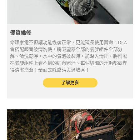
優質維修
修理家電不但讓功能恢復正常，更能延長使用壽命。Dr.A
會搭配超音波清洗機，將吸塵器全部的氣旋組件全部分
解、清洗乾淨，水中的氣泡破裂時，能深入清理，將附著
在氣旋組件上看不到的細微髒汙、每個縫隙的汙垢都處理
得清潔溜溜！全面去除髒污與過敏原！
了解更多