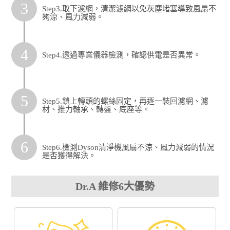
3
Step3.取下濾網，清潔濾網以免灰塵堵塞導致風扇不
夠涼、風力減弱。
4
Step4.透過專業儀器檢測，確認供電是否異常。
5
Step5.鎖上轉頭的螺絲固定，再逐一裝回濾網、濾
材、推力軸承、轉盤、底座等。
6
Step6.檢測Dyson清淨機風扇不涼、風力減弱的情況
是否獲得解決。
Dr.A 維修6大優勢