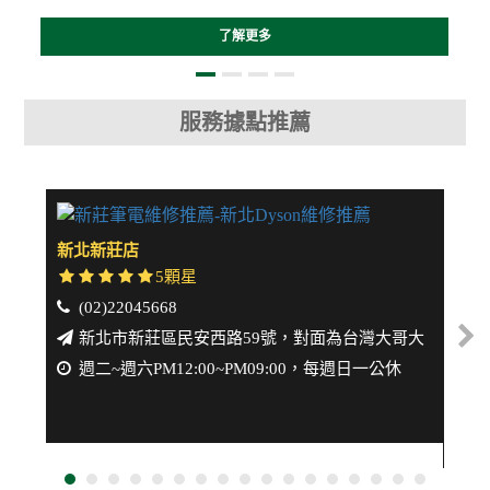
了解更多
服務據點推薦
新北新莊店
中壢
5顆星
(02)22045668
(
新北市新莊區民安西路59號，對面為台灣大哥大
週二~週六PM12:00~PM09:00，每週日一公休
週