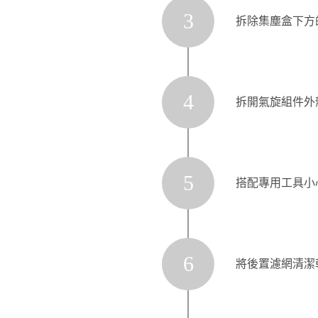
3
拆除集塵盒下方
4
拆開氣旋組件外
5
搭配專用工具小
6
將後置濾網清潔