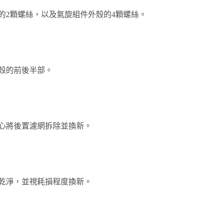
的2顆螺絲，以及氣旋組件外殼的4顆螺絲。
殼的前後半部。
心將後置濾網拆除並換新。
乾淨，並視耗損程度換新。