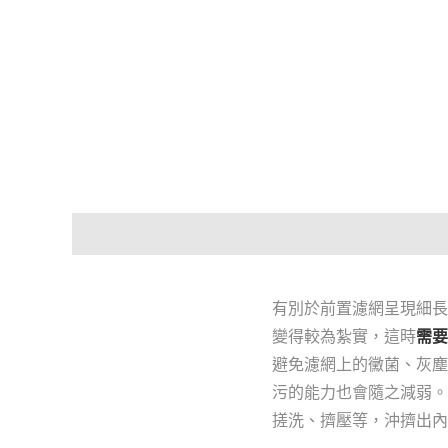
有別於前置濾網呈現細長
變得較為紮實，這時
需要
避免濾網上的黴菌、灰塵
污的能力也會隨之減弱。
搓洗、擠壓等，沖擠出內