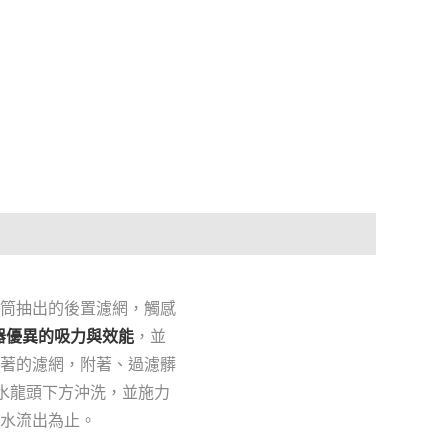
筒抽出的後置濾網，觸感
塵器優異的吸力與效能
，並
著的濾網，附著、過濾髒
在水龍頭下方沖洗，並施力
水流出為止。