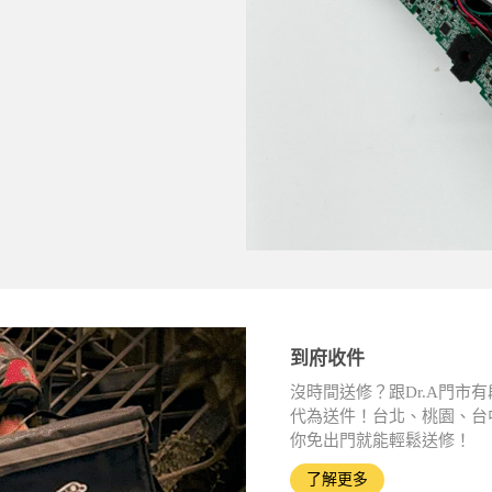
到府收件
沒時間送修？跟Dr.A門
代為送件！台北、桃園、台
你免出門就能輕鬆送修！
了解更多