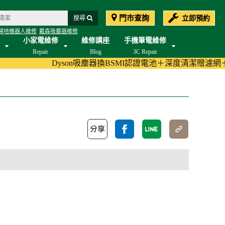
門市查詢
立即預約
搜尋
掃地機器人維修
戴森吸塵器維修
小家電維修
維修講座
手機筆電維修
Repair
Blog
3C Repair
Dyson吸塵器換BSMI認證電池＋深度清潔贈濾網＋加碼至180天