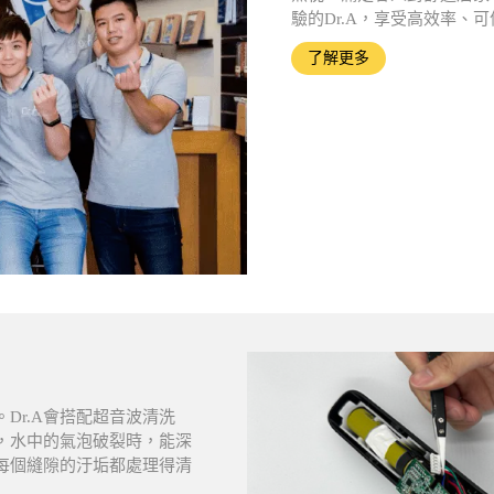
驗的Dr.A，享受高效率、
了解更多
Dr.A會搭配超音波清洗
，水中的氣泡破裂時，能深
每個縫隙的汙垢都處理得清