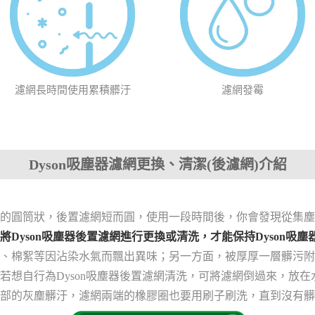
濾網長時間使用累積髒汙
濾網發霉
Dyson吸塵器濾網更換、清潔(後濾網)介紹
的圓筒狀，後置濾網短而圓，使用一段時間後，你會發現從集塵
將Dyson吸塵器後置濾網進行更換或清洗，才能保持Dyson吸
、棉絮等因沾染水氣而飄出異味；另一方面，被厚厚一層髒污附
若想自行為Dyson吸塵器後置濾網清洗，可將濾網倒過來，放
部的灰塵髒汙，濾網兩端的橡膠圈也要用刷子刷洗，直到沒有髒