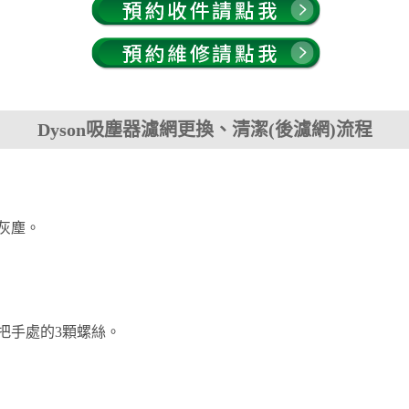
Dyson吸塵器濾網更換、清潔(後濾網)流程
灰塵。
把手處的3顆螺絲。