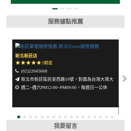
服務據點推薦
新北新莊店
中壢
5顆星
(02)22045668
(
新北市新莊區民安西路59號，對面為台灣大哥大
週二~週六PM12:00~PM09:00，每週日一公休
週
我要留言