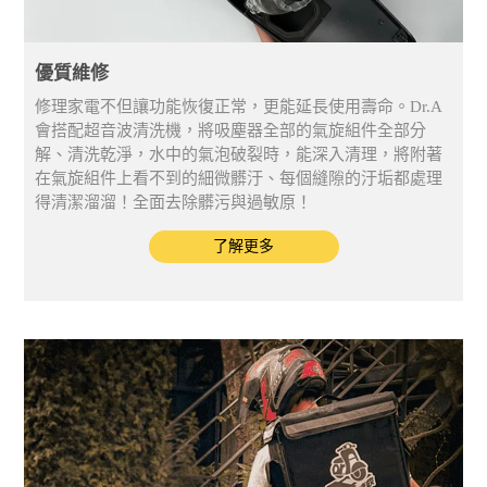
優質維修
修理家電不但讓功能恢復正常，更能延長使用壽命。Dr.A
會搭配超音波清洗機，將吸塵器全部的氣旋組件全部分
解、清洗乾淨，水中的氣泡破裂時，能深入清理，將附著
在氣旋組件上看不到的細微髒汙、每個縫隙的汙垢都處理
得清潔溜溜！全面去除髒污與過敏原！
了解更多