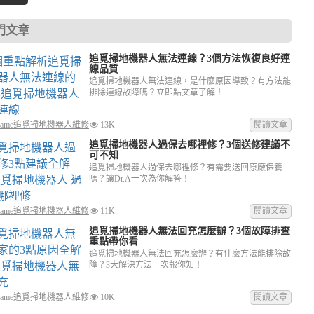
on換電池(7)
Dyson吹風機電纜老化(7)
小米掃地機器人維修(6)
門文章
eame追覓掃地機器人清潔(5)
伊萊克斯吸塵器維修(4)
追覓掃地機器人無法連線？3個方法恢復良好連
線品質
追覓掃地機器人無法連線，是什麼原因導致？有方法能
排除連線故障嗎？立即點文章了解！
reame追覓掃地機器人維修
13K
閱讀文章
追覓掃地機器人過保去哪裡修？3個送修建議不
可不知
追覓掃地機器人過保去哪裡修？有需要送回原廠保養
嗎？讓Dr.A一次為你解答！
reame追覓掃地機器人維修
11K
閱讀文章
追覓掃地機器人無法回充怎麼辦？3個故障排查
重點帶你看
追覓掃地機器人無法回充怎麼辦？有什麼方法能排除故
障？3大解決方法一次報你知！
reame追覓掃地機器人維修
10K
閱讀文章