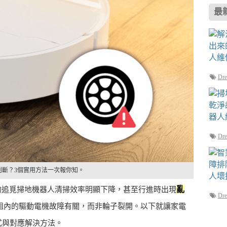
最
D
D
判斷？3個實用方法一次報你知。
亂
的追覓掃地機器人清掃效率明顯下降，甚至行進時出現
D
組內的驅動電機故障有關，而非輪子裂開。以下就讓家電
式與對應解決方法。