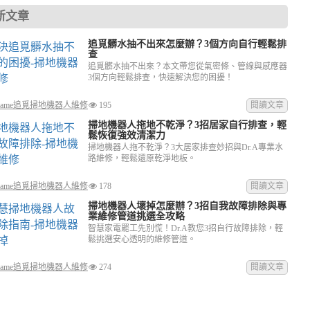
新文章
追覓髒水抽不出來怎麼辦？3個方向自行輕鬆排
查
追覓髒水抽不出來？本文帶您從氣密條、管線與感應器
3個方向輕鬆排查，快速解決您的困擾！
reame追覓掃地機器人維修
195
閱讀文章
掃地機器人拖地不乾淨？3招居家自行排查，輕
鬆恢復強效清潔力
掃地機器人拖不乾淨？3大居家排查妙招與Dr.A專業水
路維修，輕鬆還原乾淨地板。
reame追覓掃地機器人維修
178
閱讀文章
掃地機器人壞掉怎麼辦？3招自我故障排除與專
業維修管道挑選全攻略
智慧家電罷工先別慌！Dr.A教您3招自行故障排除，輕
鬆挑選安心透明的維修管道。
reame追覓掃地機器人維修
274
閱讀文章