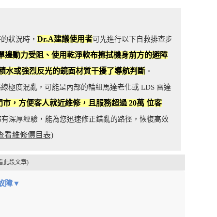
Dr.A建議使用者
停的狀況時，
可先進行以下自救排查步
單邊動力受阻、使用乾淨軟布擦拭機身前方的避障
積水或強烈反光的鏡面材質干擾了導航判斷
。
極度混亂，可能是內部的輪組馬達老化或 LDS 雷達
 間門市，方便客人就近維修，且服務超過 20萬 位客
擁有深厚經驗，能為您迅速修正錯亂的路徑，恢復高效
(查看維修價目表)
看此段文章)
故障▼