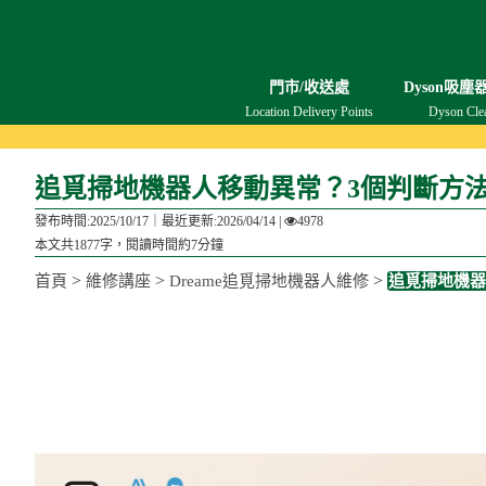
門市/收送處
Dyson吸塵
Location Delivery Points
Dyson Cle
追覓掃地機器人移動異常？3個判斷方
發布時間:2025/10/17｜
最近更新:2026/04/14
|
4978
本文共1877字，閱讀時間約7分鐘
>
>
>
首頁
維修講座
Dreame追覓掃地機器人維修
追覓掃地機器