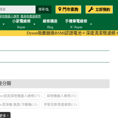
門市查詢
立即預約
搜尋
掃地機器人維修
戴森吸塵器維修
小家電維修
維修講座
手機筆電維修
Repair
Blog
3C Repair
Dyson吸塵器換BSMI認證電池＋深度清潔贈濾網＋加碼至180天
座分類
eame追覓掃地機器人維修(37)
掃地機器人維修(35)
on清淨機/風扇/冷暖機(12)
伊萊克斯馬達維修(11)
掃地機器人維修(11)
Dyson濾網清潔(10)
Dyson馬達維修(8)
更多 +