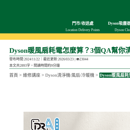
門市/收送處
Dyson吸塵
Location Delivery Points
Dyson Cle
Dyson暖風扇耗電怎麼算？3個QA幫
發布時間:2024/11/22｜
最近更新:2026/03/23
|
23044
本文共2893字，閱讀時間約9分鐘
>
>
>
首頁
維修講座
Dyson清淨機/風扇/冷暖機
Dyson暖風