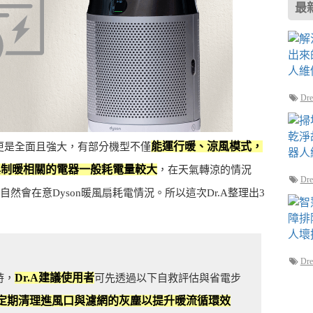
最
D
能運行暖、涼風模式，
能更是全面且強大，有部分機型不僅
與制暖相關的電器一般耗電量較大
，在天氣轉涼的情況
D
然會在意Dyson暖風扇耗電情況。所以這次Dr.A整理出3
D
Dr.A建議使用者
時，
可先透過以下自救評估與省電步
定期清理進風口與濾網的灰塵以提升暖流循環效