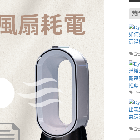
Dys
熱
Dr
Dy
Dy
Dy