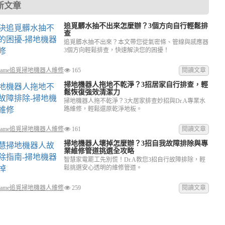
新文章
追覓髒水抽不出來怎麼辦？3個方向自行輕鬆排
查
追覓髒水抽不出來？本文帶您從氣密條、管線與感應器
3個方向輕鬆排查，快速解決您的困擾！
reame追覓掃地機器人維修
165
閱讀文章
掃地機器人拖地不乾淨？3招居家自行排查，輕
鬆恢復強效清潔力
掃地機器人拖不乾淨？3大居家排查妙招與Dr.A專業水
路維修，輕鬆還原乾淨地板。
reame追覓掃地機器人維修
161
閱讀文章
掃地機器人壞掉怎麼辦？3招自我故障排除與專
業維修管道挑選全攻略
智慧家電罷工先別慌！Dr.A教您3招自行故障排除，輕
鬆挑選安心透明的維修管道。
reame追覓掃地機器人維修
259
閱讀文章