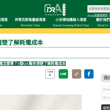
dyson吸塵器維修
器清潔
伊萊克斯吸塵器清潔
小米掃地機器人清潔
關於我們
an
Electrolux Clean
Xiaomi Sweeping Robot Clean
About Us
你清楚了解耗電成本
扇耗電怎麼算？3個QA幫你清楚了解耗電成本
6
講
Dr
Dys
石頭
展開