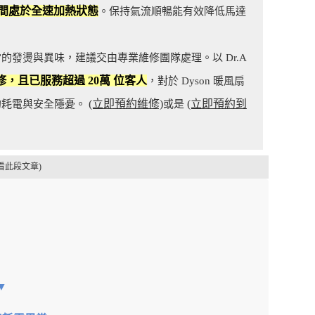
間處於全速加熱狀態
。保持氣流順暢能有效降低馬達
發燙與異味，建議交由專業維修團隊處理。以 Dr.A
修，且已服務超過 20萬 位客人
，對於 Dyson 暖風扇
(立即預約維修)
(立即預約到
的耗電與安全隱憂。
或是
看此段文章)
▼