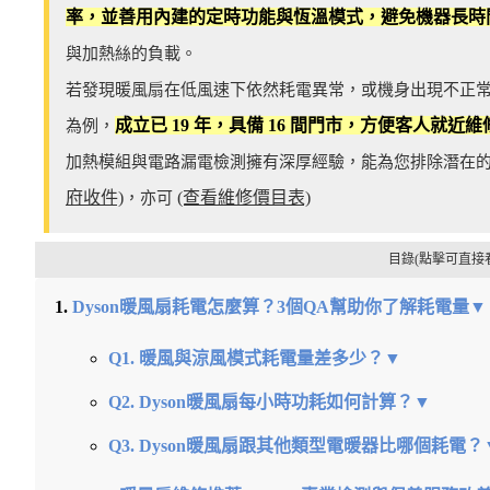
率，並善用內建的定時功能與恆溫模式，避免機器長時
與加熱絲的負載。
若發現暖風扇在低風速下依然耗電異常，或機身出現不正常的
成立已 19 年，具備 16 間門市，方便客人就近維
為例，
加熱模組與電路漏電檢測擁有深厚經驗，能為您排除潛在
府收件)
(查看維修價目表)
，亦可
目錄(點擊可直接
Dyson暖風扇耗電怎麼算？3個QA幫助你了解耗電量▼
Q1. 暖風與涼風模式耗電量差多少？▼
Q2. Dyson暖風扇每小時功耗如何計算？▼
Q3. Dyson暖風扇跟其他類型電暖器比哪個耗電？