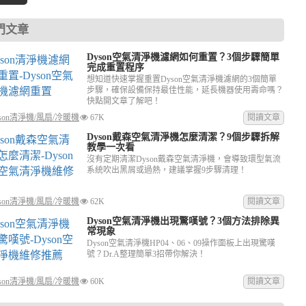
on換電池(7)
Dyson吹風機電纜老化(7)
小米掃地機器人維修(6)
門文章
eame追覓掃地機器人清潔(5)
伊萊克斯吸塵器維修(4)
Dyson空氣清淨機濾網如何重置？3個步驟簡單
完成重置程序
想知道快速掌握重置Dyson空氣清淨機濾網的3個簡單
步驟，確保設備保持最佳性能，延長機器使用壽命嗎？
快點開文章了解吧！
son清淨機/風扇/冷暖機
67K
閱讀文章
Dyson戴森空氣清淨機怎麼清潔？9個步驟拆解
教學一次看
沒有定期清潔Dyson戴森空氣清淨機，會導致環型氣流
系統吹出黑屑或過熱，建議掌握9步驟清理！
son清淨機/風扇/冷暖機
62K
閱讀文章
Dyson空氣清淨機出現驚嘆號？3個方法排除異
常現象
Dyson空氣清淨機HP04、06、09操作面板上出現驚嘆
號？Dr.A整理簡單3招帶你解決！
son清淨機/風扇/冷暖機
60K
閱讀文章