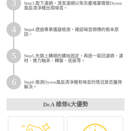
3
Step3.取下濾網，清潔濾網以免灰塵堵塞導致Dyson
風扇清淨機出現噪音。
4
Step4.透過專業儀器檢測，確認噪音頻傳的根本原
因。
5
Step5.先鎖上轉頭的螺絲固定，再逐一裝回濾網、濾
材、推力軸承、轉盤、底座等。
6
Step6.檢測Dyson風扇清淨機有噪音的情況是否獲得
解決。
Dr.A 維修6大優勢