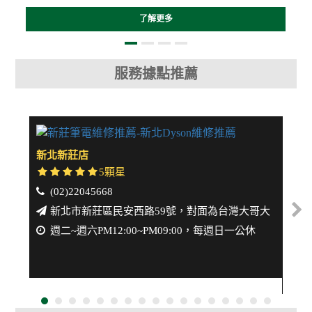
了解更多
服務據點推薦
新北新莊店
中壢
5顆星
(02)22045668
(
新北市新莊區民安西路59號，對面為台灣大哥大
週二~週六PM12:00~PM09:00，每週日一公休
週