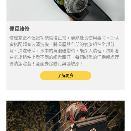
優質維修
修理家電不但讓功能恢復正常，更能延長使用壽命。Dr.A
會搭配超音波清洗機，將吸塵器全部的氣旋組件全部分
解、清洗乾淨，水中的氣泡破裂時，能深入清理，將附著
在氣旋組件上看不到的細微髒汙、每個縫隙的汙垢都處理
得清潔溜溜！全面去除髒污與過敏原！
了解更多