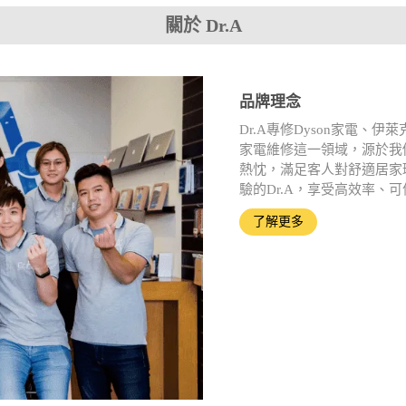
關於 Dr.A
品牌理念
Dr.A專修Dyson家電
家電維修這一領域，源於我
熱忱，滿足客人對舒適居家
驗的Dr.A，享受高效率、
了解更多