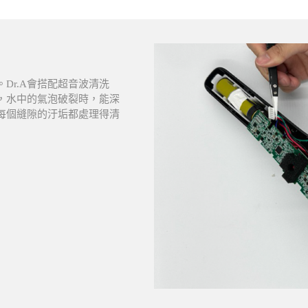
Dr.A會搭配超音波清洗
，水中的氣泡破裂時，能深
每個縫隙的汙垢都處理得清