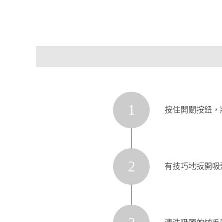
1
按住開關按鈕，
2
有技巧地扳開吸