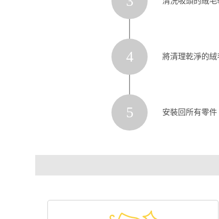
3
清洗吸頭的絨毛
4
將清理乾淨的絨
5
安裝回所有零件