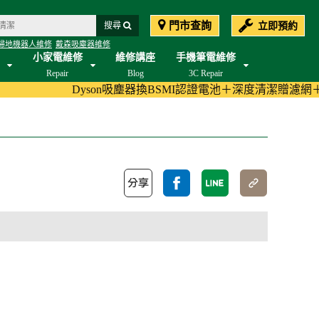
門市查詢
立即預約
搜尋
掃地機器人維修
戴森吸塵器維修
小家電維修
維修講座
手機筆電維修
Repair
Blog
3C Repair
Dyson吸塵器換BSMI認證電池＋深度清潔贈濾網＋加碼至180天