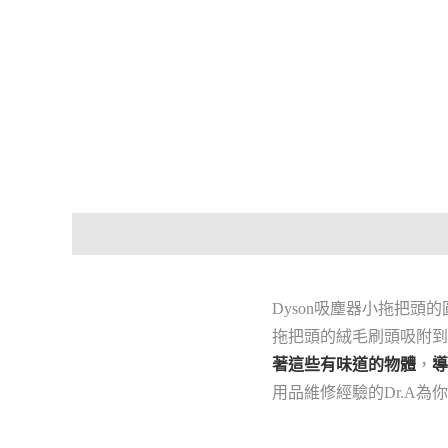
Dyson吸塵器小拖把
拖把頭的絨毛刷頭吸附到
著這些有味道的物體
，
導
用品維修經驗的Dr.A為