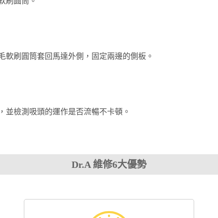
軟刷圓筒。
毛軟刷圓筒套回馬達外側，固定兩邊的側板。
，並檢測吸頭的運作是否流暢不卡頓。
Dr.A 維修6大優勢