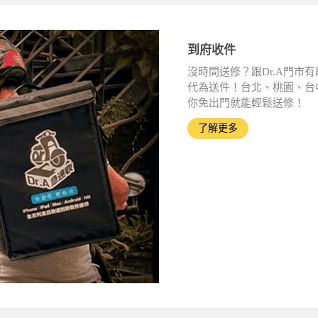
到府收件
沒時間送修？跟Dr.A門
代為送件！台北、桃園、台
你免出門就能輕鬆送修！
了解更多