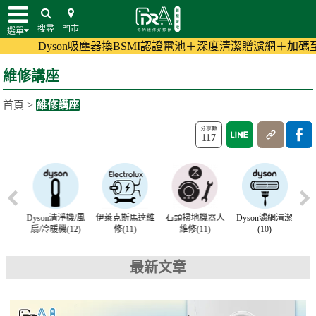
搜尋
門市
選單
n吸塵器換BSMI認證電池＋深度清潔贈濾網＋加碼至180天保固!
(
維修講座
>
首頁
維修講座
117
維修
Dyson清淨機/風
伊萊克斯馬達維
石頭掃地機器人
Dyson濾網清潔
D
扇/冷暖機(12)
修(11)
維修(11)
(10)
最新文章