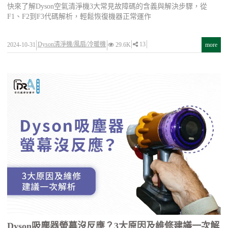
快來了解Dyson空氣清淨機3大常見故障碼的含義與解決步驟，從
F1、F2到F3代碼解析，輕鬆恢復機器正常運作
Dyson清淨機/風扇/冷暖機
13
2024-10-31
29.6K
more
Dyson吸塵器螢幕沒反應？3大原因及維修建議一次解