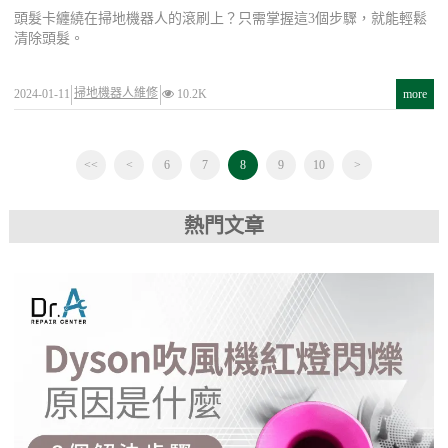
頭髮卡纏繞在掃地機器人的滾刷上？只需掌握這3個步驟，就能輕鬆
清除頭髮。
掃地機器人維修
2024-01-11
10.2K
more
<<
<
6
7
8
9
10
>
熱門文章