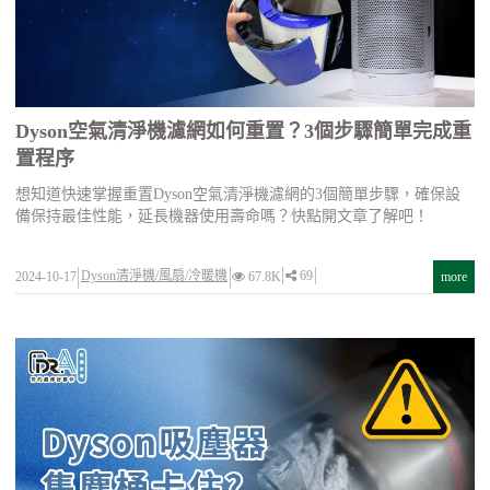
Dyson空氣清淨機濾網如何重置？3個步驟簡單完成重
置程序
想知道快速掌握重置Dyson空氣清淨機濾網的3個簡單步驟，確保設
備保持最佳性能，延長機器使用壽命嗎？快點開文章了解吧！
Dyson清淨機/風扇/冷暖機
69
2024-10-17
67.8K
more