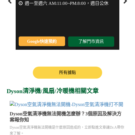
週一至週六 AM:11:00~PM:8:00，週日公休
週一
Google快速預約
了解門市資訊
所有據點
Dyson清淨機/風扇/冷暖機相關文章
Dyson空氣清淨機無法開機怎麼辦？3個原因及解決方
案報你知
Dyson空氣清淨機無法開機是什麼原因造成的，立即點進文章讓Dr.A帶你
來了解。