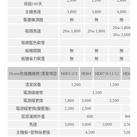
2,090
2,090
2,490
保固180天
主機馬達
3,800
3,800
4,000
集塵桶頂圈
無
無
無
20w:1,800
吸頭馬達
20w:1,800
20w:1,800
30w:2,000
吸頭藍色軟管
板機開關
無
無
無
板機省力裝置
無
無
無
Dyson吹風機維修/清潔項目
HD01/2/3
HD04
HD07/8/11/12
HD15
清潔保養
1,200
1,500
電源線維修
1,500
電源線更換
1,800
2,000
2,500
電源線更換(變壓器)
2,200
2,500
底部濾網外蓋
600
800
馬達
3,000
3,000
3,000
3,500
主機板+發熱絲更換
4,500
5,000