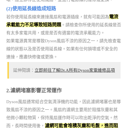
(2)使用延長線造成短路
電流
若你使用延長線來連接風扇和電源插座，就有可能因為
承載能力不足導致短路問題
。請檢查你所使用的延長線是否
有太多家電共用，或是是否有適當的電流承載能力。
如果電源異常是導致Dyson風扇不涼的原因之一，請先檢查電
線的狀態以及是否使用延長線。如果有任何損壞或不安全的
連接，應盡快修復或更換。
延伸閱讀：
立即前往了解Dr.A所有Dyson家電維修品項
2.濾網堵塞影響正常運作
Dyson風扇通常結合空氣清淨機的功能，因此濾網堵塞也是導
致風扇不涼的原因之一。風扇的濾網主要用於阻擋灰塵和其
他微小顆粒物質，保持風扇運作時可以吹出乾淨的空氣。然
濾網可能會堆積灰塵和毛髮，進而阻
而，長時間使用後，