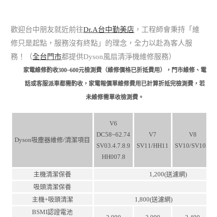
歡迎台中朋友就近前往
Dr.A台中勤美店
，工程師會秉持「維
修只是起點，服務沒有終點」的理念，全力以赴為客人服
務！（
全台門市
都提供Dyson風扇清淨機維修服務）
家電維修酌收300~600元檢測費（維修價格已折抵費用），門市維修、電
話或客服派車都需酌收，家電報價單維修費用已計算折抵完檢測費，若
未維修需單收檢測費。
V6
DC58~62.74
V7
V8
Dyson吸塵器維修/清潔項目
SV03.4.7.8.9
SV11/HH11
SV10/SV10K
HH007.8
主機清潔保養
1,200(送濾網)
吸頭清潔保養
主機+吸頭清潔
1,800(送濾網)
BSMI認證電池