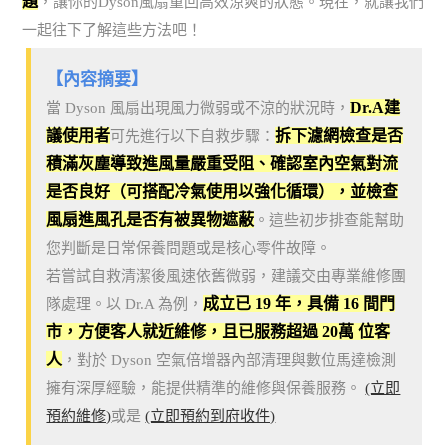
題
，讓你的Dyson風扇重回高效涼爽的狀態。現在，就讓我們
一起往下了解這些方法吧！
【內容摘要】
Dr.A建
當 Dyson 風扇出現風力微弱或不涼的狀況時，
議使用者
拆下濾網檢查是否
可先進行以下自救步驟：
積滿灰塵導致進風量嚴重受阻、確認室內空氣對流
是否良好（可搭配冷氣使用以強化循環），並檢查
風扇進風孔是否有被異物遮蔽
。這些初步排查能幫助
您判斷是日常保養問題或是核心零件故障。
若嘗試自救清潔後風速依舊微弱，建議交由專業維修團
成立已 19 年，具備 16 間門
隊處理。以 Dr.A 為例，
市，方便客人就近維修，且已服務超過 20萬 位客
人
，對於 Dyson 空氣倍增器內部清理與數位馬達檢測
擁有深厚經驗，能提供精準的維修與保養服務。
(立即
預約維修)
或是
(立即預約到府收件)