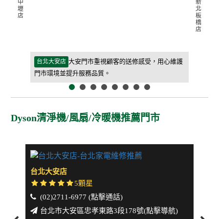
中
新
壢
北
店
板
橋
店
等待期間更
大安門市重視顧客的送修感受，用心維護
台北大安店
新北板橋
門市環境並提升服務品質。
客人能快
Dyson清淨機/風扇/冷暖機推薦門市
台北大安店
新北
5顆星
(02)2711-6977 (點擊通話)
(0
台北市大安區忠孝東路3段178號(點擊導航)
新