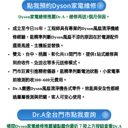
Dyson家電維修推薦Dr.A，維修再送3個月保固。
成立至今已16年，工程師具有專業的Dyson風扇清淨機維
修經驗，能精準判斷Dyson風扇不涼的原因在於電源配件
還是馬達、主機板並替換。
雙北、台中、桃園、彰化共13間門市，提供1站式維修與
到府收件、
急速收
等多元送修模式。
門市巨資引進精密儀器，能
精準判斷電池狀態，小家電事
前檢測酌收300~600元費用
。
Dr.A嚴選Dyson風扇清淨機各式零件，效能與安全性都經
過層層檢測與把關，客人可安心使用。
哪間Dyson家電維修推薦據點離你最近？按上方按鈕查看Dr.A