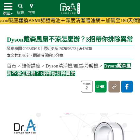
搜尋
門市
選單
器換BSMI認證電池＋深度清潔贈濾網＋加碼至180天保固!
(活動詳情
Dyson戴森風扇不涼怎麼辦？3招帶你排除異常
發布時間:2023/05/18｜
最近更新:2026/03/23
|
12630
本文共3143字，閱讀時間約10分鐘
>
>
>
首頁
維修講座
Dyson清淨機/風扇/冷暖機
Dyson戴森風
扇不涼怎麼辦？3招帶你排除異常
2