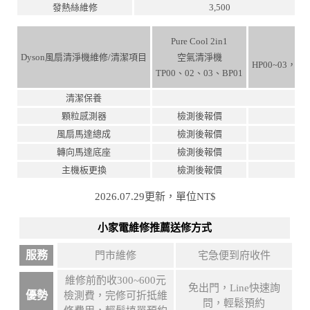
發熱絲維修
3,500
Pure Cool 2in1
Dyson風扇清淨機維修/清潔項目
空氣清淨機
HP00~03，TP
TP00、02、03、BP01
清潔保養
顆粒感測器
檢測後報價
風扇馬達總成
檢測後報價
轉向馬達底座
檢測後報價
主機板更換
檢測後報價
2026.07.29更新，單位NT$
小家電維修推薦送修方式
服務
門市維修
宅急便到府收件
維修前酌收300~600元
免出門，Line快速詢
優勢
檢測費，完修可折抵維
問，輕鬆預約