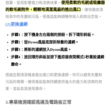
使用柔軟的毛刷或吸塵器
阻塞，從而影響風力和涼爽效果。
的軟毛刷附件，輕輕地清潔風扇的進出風口
。確保徹底清
除其中的灰塵和污垢，使風扇能夠順暢地吸入和排出空氣。
(2)更換濾網
步驟1：按下機身左右兩側的按鈕，拆下環形斜板。
步驟2：從Dyson風扇底部拆除舊的濾網。
步驟3：將新的濾網放入Dyson風扇。
步驟4：放回環形斜板並
按下遙控器夜間模式5秒重設濾網
壽命
。
透過定期清潔機身進出風口和更換濾網，你可以避免灰塵和
污垢的堆積，確保風扇能夠持續提供強大的風力和涼爽的效
果，並延長其使用壽命。
3.專業檢測確認馬達及電路板正常