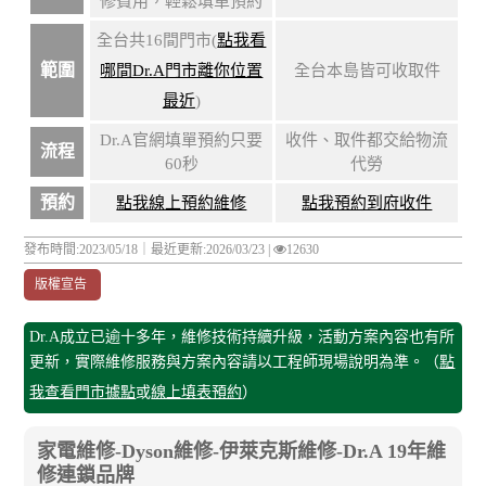
修費用，輕鬆填單預約
全台共16間門市(
點我看
範圍
哪間Dr.A門市離你位置
全台本島皆可收取件
最近
)
Dr.A官網填單預約只要
收件、取件都交給物流
流程
60秒
代勞
預約
點我線上預約維修
點我預約到府收件
發布時間:2023/05/18｜
最近更新:2026/03/23
|
12630
版權宣告
Dr.A成立已逾十多年，維修技術持續升級，活動方案內容也有所
更新，實際維修服務與方案內容請以工程師現場說明為準。（
點
我查看門市據點
或
線上填表預約
）
家電維修-Dyson維修-伊萊克斯維修-Dr.A 19年維
修連鎖品牌