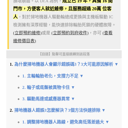
成立已 19 年，具備 16 間
損壞崩齒。以 Dr.A 為例，
門市，方便客人就近維修，且服務超過 20萬 位客
人
，對於掃地機器人驅動輪總成更換與主機板驅動 IC
檢測擁有深厚經驗，能快速排除輪胎死鎖的硬體故障。
(立即預約維修)
或是
(立即預約到府收件)
，亦可
(查看
維修價目表)
【目錄】點擊可直接跳轉到該段落
為什麼掃地機器人會顯示錯誤碼3？3大可能原因解析 ▼
1. 主輪輪胎老化，支撐力不足 ▼
2. 輪子或底盤被異物卡住 ▼
3. 驅動馬達或感應器異常 ▼
掃地機器人錯誤3怎麼解決？3個方法快速排除 ▼
1. 調整掃地機器人路線，避免高低落差過大 ▼