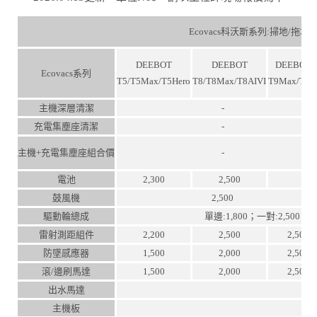
Ecovacs科沃斯系列:掃地/拖
DEEBOT
DEEBOT
DEEBOTT
Ecovacs系列
T5/T5Max/T5Hero
T8/T8Max/T8AIVI
T9Max/T9A
主機深層清潔
-
充電集塵座清潔
-
主機+充電集塵座組合價
-
電池
2,300
2,500
鼓風機
2,500
驅動輪總成
單邊:1,800；一對:2,500
雷射測距組件
2,200
2,500
2,500
防墜感應器
1,500
2,000
2,500
滾/邊刷馬達
1,500
2,000
2,500
出水馬達
主機板