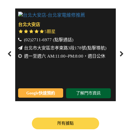
台北大安店
新北
5顆星
(02)2711-6977 (點擊通話)
(0
台北市大安區忠孝東路3段178號(點擊導航)
新
週一至週六 AM:11:00~PM:8:00，週日公休
週一
Google快速預約
了解門市資訊
所有據點