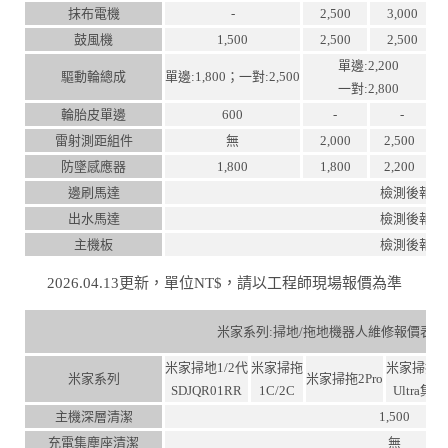
抹布電機
-
2,500
3,000
鼓風機
1,500
2,500
2,500
單邊:2,200
驅動輪總成
單邊:1,800；一對:2,500
一對:2,800
輪胎皮單邊
600
-
-
雷射測距組件
無
2,000
2,500
防墜感應器
1,800
1,800
2,200
邊刷馬達
檢測後報價
出水馬達
檢測後報價
主機板
檢測後報價
2026.04.13更新，單位NT$，請以工程師現場報價為準
米家系列:掃地/拖地機器人維修報價表
米家掃地1/2代
米家掃拖
米家掃拖2P
米家系列
米家掃拖2Pro
SDJQR01RR
1C/2C
Ultra集
主機深層清潔
1,500
充電集塵座清潔
無