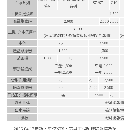
石頭系列
S7 /S7+
G10
S
系列
系列
主機深層清潔
1,500
充電集塵座
2,000
2,000
2,000
3,000
主機+充電集塵座
(清潔寵物排泄物/黏鼠板類別則另外報價）
(清
電池
2,200
2,500
塵盒感應器
1,200
1,500
鼓風機
1,500
1,500
2,500
單邊:1,800
單邊:2,000
驅動輪總成
一對:2,300
一對:2,500
雷射測距組件
2,000
2,500
2,500
防墜感應器
2,200
2,500
2,500
基站回充接收模組
無
2,500
2,500
邊刷馬達
檢測後報價
出水馬達
檢測後報價
主機板
檢測後報價
2026.04.13更新，單位NT$，請以工程師現場報價為準