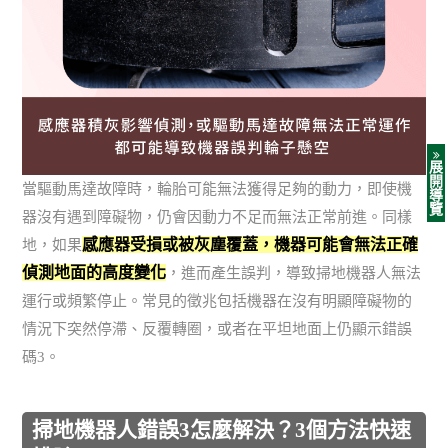
展
開
當驅動馬達故障時，輪胎可能無法獲得足夠的動力，即使機
導
覽
器沒有遇到障礙物，仍會因動力不足而無法正常前進。同樣
感應器受損或被灰塵覆蓋，機器可能會無法正確
地，如果
偵測地面的高度變化
，進而產生誤判，導致掃地機器人無法
運行或頻繁停止。常見的徵兆包括機器在沒有明顯障礙物的
情況下突然停滯、反覆轉圈，或者在平坦地面上仍顯示錯誤
碼3。
掃地機器人錯誤3怎麼解決？3個方法快速