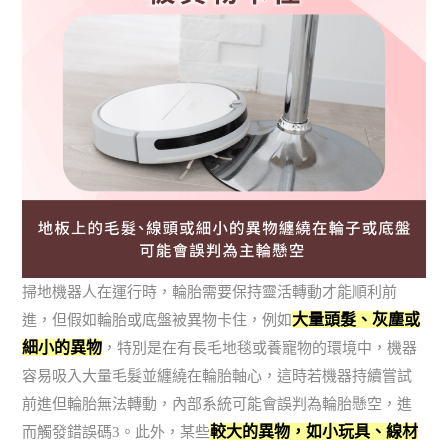
掃地機器人在運行時，輪胎需要保持靈活轉動才能順利前
大量頭髮、灰塵或
進，但假如輪胎或底盤被異物卡住，例如
細小的異物
，特別是在有長毛地毯或養寵物的環境中，機器
容易吸入大量毛髮並纏繞在輪胎軸心，這時若機器持續嘗試
前進但輪胎無法轉動，內部系統可能會誤判為輪胎懸空，進
較大的異物，如小玩具、線材
而觸發錯誤碼3。此外，某些