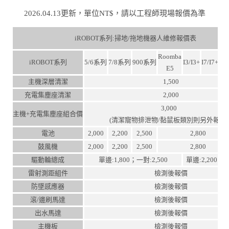
2026.04.13更新，單位NT$，請以工程師現場報價為準
iROBOT系列:掃地/拖地機器人維修報價表
Roomba
iROBOT系列
5/6系列
7/8系列
900系列
I3/I3+
I7/I7+
J7/
E5
主機深層清潔
1,500
充電集塵座清潔
2,000
3,000
主機+充電集塵座組合價
(清潔寵物排泄物/黏鼠板類別則另外報價
電池
2,000
2,200
2,500
2,800
鼓風機
2,000
2,200
2,500
2,800
驅動輪總成
單邊:1,800；一對:2,500
單邊:2,200；一
雷射測距組件
檢測後報價
防墜感應器
檢測後報價
滾/邊刷馬達
檢測後報價
出水馬達
檢測後報價
主機板
檢測後報價