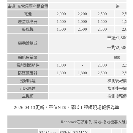
主機+充電集塵座組合價
無
電池
2,000
2,200
2,500
2,500
塵盒感應器
1,500
1,000
1,500
1,500
鼓風機
1,500
2,500
2,500
2,600
單邊:1,800
驅動輪總成
一對:2,500
輪胎皮單邊
600
雷射測距組件
1,800
-
2,000
2,200
防墜感應器
1,800
1,800
2,500
2,500
邊刷馬達
檢測後報價
出水馬達
檢測後報價
主機板
檢測後報價
2026.04.13更新，單位NT$，請以工程師現場報價為準
Roborock石頭系列:掃地/拖地機器人維修
S5/ S5max
S6系列 /S6 MAX