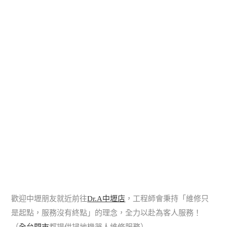
歡迎中壢朋友就近前往
Dr.A中壢店
，工程師會秉持「維修只
是起點，服務沒有終點」的理念，全力以赴為客人服務！
（
全台門市
都提供掃地機器人維修服務）