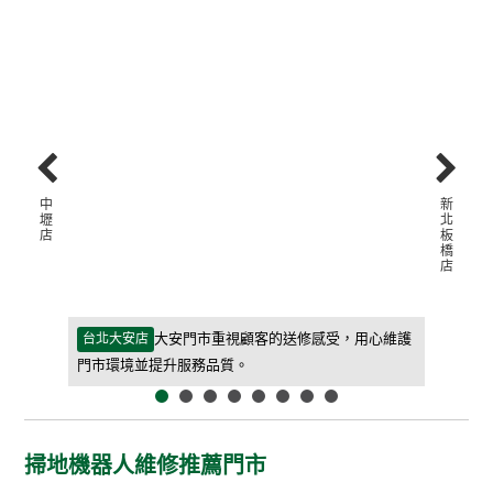
中
新
壢
北
店
板
橋
店
等待期間更
大安門市重視顧客的送修感受，用心維護
台北大安店
新北板橋
門市環境並提升服務品質。
客人能快
掃地機器人維修推薦門市