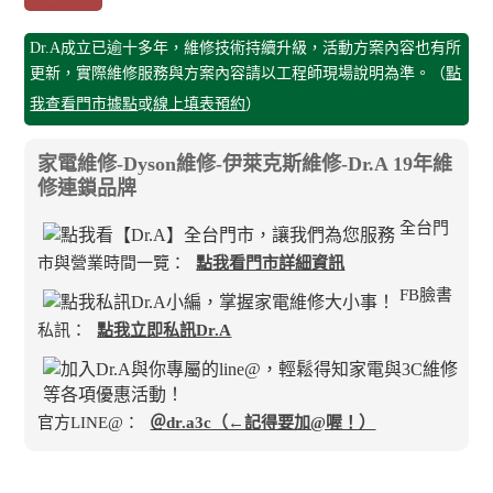
Dr.A成立已逾十多年，維修技術持續升級，活動方案內容也有所
更新，實際維修服務與方案內容請以工程師現場說明為準。（
點
我查看門市據點
或
線上填表預約
）
家電維修-Dyson維修-伊萊克斯維修-Dr.A 19年維
修連鎖品牌
全台門
市與營業時間一覽：
點我看門市詳細資訊
FB臉書
私訊：
點我立即私訊Dr.A
官方LINE@：
＠dr.a3c（←記得要加@喔！）