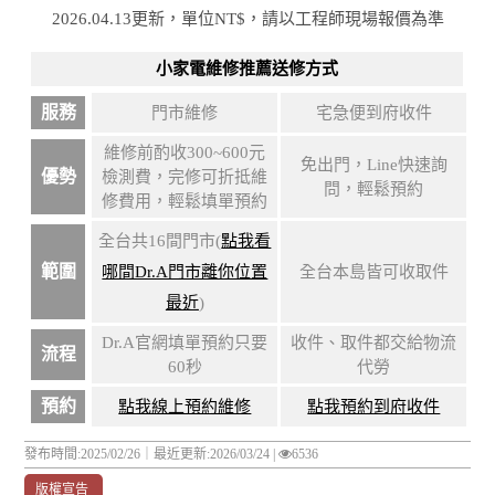
2026.04.13更新，單位NT$，請以工程師現場報價為準
小家電維修推薦送修方式
服務
門市維修
宅急便到府收件
維修前酌收300~600元
免出門，Line快速詢
優勢
檢測費，完修可折抵維
問，輕鬆預約
修費用，輕鬆填單預約
全台共16間門市(
點我看
範圍
哪間Dr.A門市離你位置
全台本島皆可收取件
最近
)
Dr.A官網填單預約只要
收件、取件都交給物流
流程
60秒
代勞
預約
點我線上預約維修
點我預約到府收件
發布時間:2025/02/26｜
最近更新:2026/03/24
|
6536
版權宣告