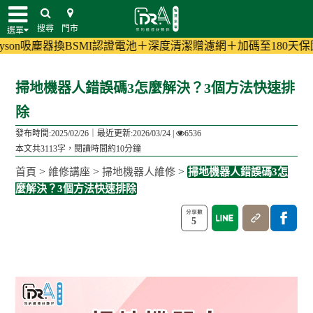
搜尋
門市
選單
換BSMI認證電池＋深度清潔贈濾網＋加碼至180天保固!
(活動詳情)
掃地機器人錯誤碼3怎麼解決？3個方法快速排
除
發布時間:2025/02/26｜
最近更新:2026/03/24
|
6536
本文共3113字，閱讀時間約10分鐘
>
>
>
首頁
維修講座
掃地機器人維修
掃地機器人錯誤碼3怎
麼解決？3個方法快速排除
5