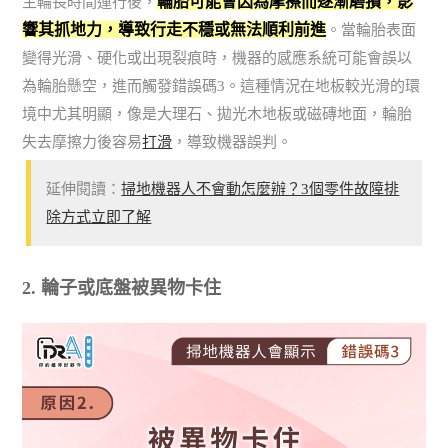
輪胎可能會因為摩擦而逐漸磨損，影
主輪長時間運行後，
響其抓地力，導致行走不穩或無法順利前進
。當輪胎表面
變得光滑、硬化或出現裂痕時，機器的感應系統可能會誤以
為輪胎懸空，進而觸發錯誤碼3。這種情況在地板較光滑的環
境中尤其明顯，像是大理石、拋光木地板或磁磚地面，輪胎
失去摩擦力後容易
打滑
，導致機器誤判。
延伸閱讀：
掃地機器人不會動怎麼辦？3個零件故障排
除方式立即了解
2. 輪子或底盤被異物卡住