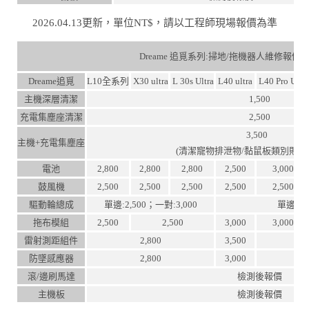
2026.04.13更新，單位NT$，請以工程師現場報價為準
Dreame 追覓系列:掃地/拖機器人維修報價
Dreame追覓
L10全系列
X30 ultra
L 30s Ultra
L40 ultra
L40 Pro Ultr
主機深層清潔
1,500
充電集塵座清潔
2,500
3,500
主機+充電集塵座
(清潔寵物排泄物/黏鼠板類別則
電池
2,800
2,800
2,800
2,500
3,000
鼓風機
2,500
2,500
2,500
2,500
2,500
驅動輪總成
單邊:2,500；一對:3,000
單邊:3,
拖布模組
2,500
2,500
3,000
3,000
雷射測距組件
2,800
3,500
防墜感應器
2,800
3,000
滾/邊刷馬達
檢測後報價
主機板
檢測後報價