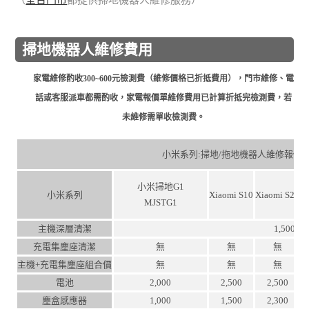
掃地機器人維修費用
家電維修酌收300~600元檢測費（維修價格已折抵費用），門市維修、電
話或客服派車都需酌收，家電報價單維修費用已計算折抵完檢測費，若
未維修需單收檢測費。
小米系列:掃地/拖地機器人維修報價
小米掃地G1
小米系列
Xiaomi S10
Xiaomi S20
X
MJSTG1
主機深層清潔
1,500
充電集塵座清潔
無
無
無
主機+充電集塵座組合價
無
無
無
電池
2,000
2,500
2,500
塵盒感應器
1,000
1,500
2,300