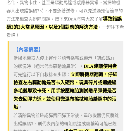
老化、異物卡住，甚至是驅動馬達或感應器異常。當掃地機
器人出現錯誤碼3時，不要急著送修，可以先透過幾個簡單的
導致錯誤
方法來檢查與排除問題。接下來Dr.A將帶大家了解
碼3的3大常見原因，以及3個對應的解決方法
，一起往下看
看吧！
【內容摘要】
當掃地機器人停止運作並語音播報或顯示「錯誤碼3」
Dr.A建議使用者
的狀況時（通常代表驅動輪異常），
立即將機器翻轉，仔細
可先進行以下自救排查步驟：
檢查左右驅動輪是否卡入硬幣、玩具碎片或纏繞過
多毛髮導致卡死、用手按壓輪胎測試懸吊彈簧是否
失去回彈力道，並使用微濕布擦拭輪胎縫隙中的污
垢
。
若清除異物並確認彈簧回彈正常後，重啟機器仍反覆跳
出錯誤碼3，則代表內部的輪組馬達或齒輪箱可能已經