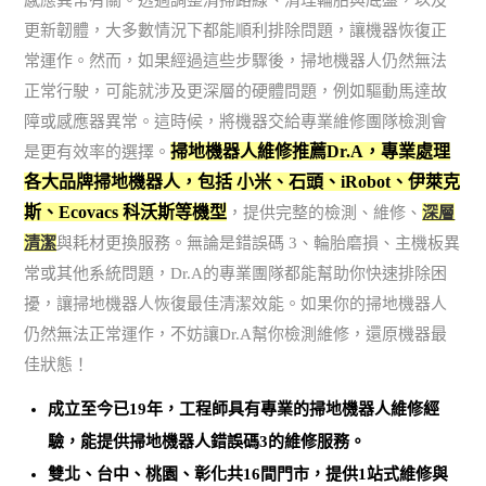
感應異常有關。透過調整清掃路線、清理輪胎與底盤，以及
更新韌體，大多數情況下都能順利排除問題，讓機器恢復正
常運作。然而，如果經過這些步驟後，掃地機器人仍然無法
正常行駛，可能就涉及更深層的硬體問題，例如驅動馬達故
障或感應器異常。這時候，將機器交給專業維修團隊檢測會
掃地機器人維修推薦Dr.A，專業處理
是更有效率的選擇。
各大品牌掃地機器人，包括 小米、石頭、iRobot、伊萊克
斯、Ecovacs 科沃斯等機型
，提供完整的檢測、維修、
深層
清潔
與耗材更換服務。無論是錯誤碼 3、輪胎磨損、主機板異
常或其他系統問題，Dr.A的專業團隊都能幫助你快速排除困
擾，讓掃地機器人恢復最佳清潔效能。如果你的掃地機器人
仍然無法正常運作，不妨讓Dr.A幫你檢測維修，還原機器最
佳狀態！
成立至今已19年，工程師具有專業的掃地機器人維修經
驗，能提供掃地機器人錯誤碼3的維修服務。
雙北、台中、桃園、彰化共16間門市，提供1站式維修與