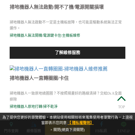
掃地機器人無法啟動/開不了機/電源開關損壞
掃地機器人無法啟動不一定是主機板故障，也可能是驅動系統無法正常
運作。
掃地機器人無法開機/電源鍵卡住/主機板維修
了解維修服務
掃地機器人一直轉圈圈/卡住
掃地機器人一致原地繞圈圈？不按照規畫好的路線清掃？交給Dr.A全面
排除
掃地機器人原地打轉/掃不乾淨
TOP
為了提供您更好的瀏覽體驗，本網站使用相關技術來蒐集使用者瀏覽行為，上滑視
窗即表示您同意
【 隱私權聲明】
了解維修服務
× 關閉(網頁下滑關閉)
門市查詢
維修服務
立即預約
FB私訊
LINE@