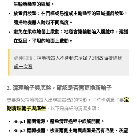
生輪胎懸空的區域。
放置斜坡墊：在門檻或易造成主輪懸空的區域擺斜坡墊，
讓掃地機器人跨越不同高度。
避免在柔軟地毯上啟動：地毯會讓輪胎陷入纖維中，建議
在堅固、平坦的地面上啟動。
延伸閱讀：
掃地機器人不會動怎麼辦？3個故障排除建
議一次看
2. 清理輪子與底盤，確認是否需更換新輪子
定
想要避免掃地機器人出現錯誤碼3的情形，平時也別忘了要
期清理輪子與底盤
，以下是詳細的清潔步驟：
Step.1 關閉電源，避免清理過程中誤觸開關。
Step.2 翻轉機器，檢查兩側主輪與底盤是否有毛髮、灰塵