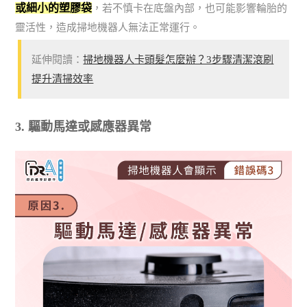
或細小的塑膠袋
，若不慎卡在底盤內部，也可能影響輪胎的
靈活性，造成掃地機器人無法正常運行。
延伸閱讀：
掃地機器人卡頭髮怎麼辦？3步驟清潔滾刷
提升清掃效率
3. 驅動馬達或感應器異常