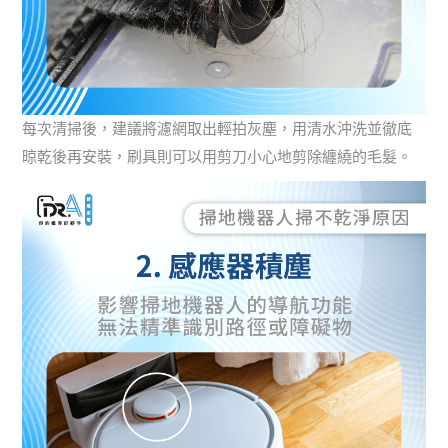
每次清掃後，建議將濾網取出輕拍灰塵，用清水沖洗並徹底
晾乾後再安裝，刷具則可以用剪刀小心地剪除纏繞的毛髮。