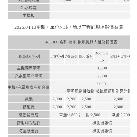
出水馬達
主機板
2026.04.13更新，單位NT$，請以工程師現場報價為準
iROBOT系列:掃地/拖地機器人維修報價表
Roomba
iROBOT系列
5/6系列
7/8系列
900系列
I3/I3+
I7/I7+
J7/
E5
主機深層清潔
1,500
充電集塵座清潔
2,000
3,000
主機+充電集塵座組合價
(清潔寵物排泄物/黏鼠板類別則另外報價
電池
2,000
2,200
2,500
2,800
鼓風機
2,000
2,200
2,500
2,800
驅動輪總成
單邊:1,800；一對:2,500
單邊:2,200；一
雷射測距組件
檢測後報價
防墜感應器
檢測後報價