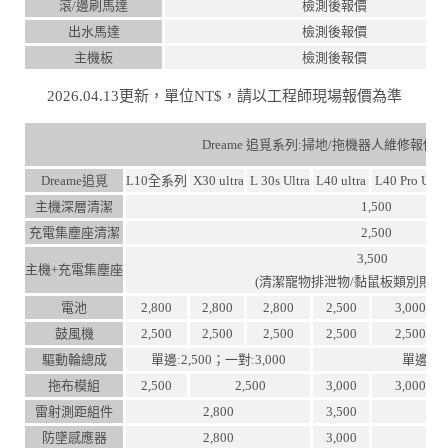
滾/邊刷馬達
檢測後報價
出水馬達
檢測後報價
主機板
檢測後報價
2026.04.13更新，單位NT$，請以工程師現場報價為準
Dreame 追覓系列:掃地/拖機器人維修報價
Dreame追覓
L10全系列
X30 ultra
L 30s Ultra
L40 ultra
L40 Pro Ultr
主機深層清潔
1,500
充電集塵座清潔
2,500
3,500
主機+充電集塵座
(清潔寵物排泄物/黏鼠板類別則
電池
2,800
2,800
2,800
2,500
3,000
鼓風機
2,500
2,500
2,500
2,500
2,500
驅動輪總成
單邊:2,500；一對:3,000
單邊:3,
拖布模組
2,500
2,500
3,000
3,000
雷射測距組件
2,800
3,500
防墜感應器
2,800
3,000