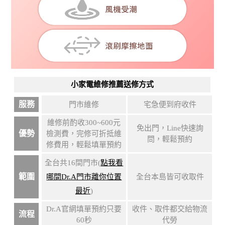
小家電維修推薦送修方式
服務
門市維修
宅急便到府收件
維修前酌收300~600元
免出門，Line快速詢
優勢
檢測費，完修可折抵維
問，輕鬆預約
修費用，輕鬆填單預約
全台共16間門市(
點我看
範圍
哪間Dr.A門市離你位置
全台本島皆可收取件
最近
)
Dr.A官網填單預約只要
收件、取件都交給物流
流程
60秒
代勞