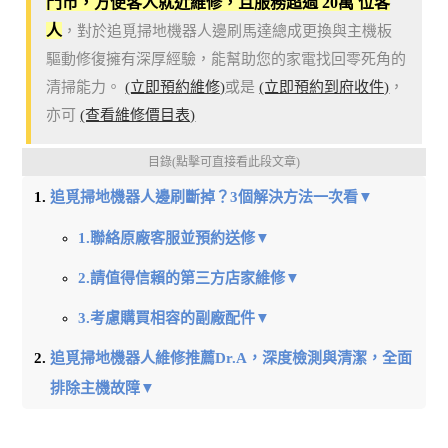
門市，方便客人就近維修，且服務超過 20萬 位客
人
，對於追覓掃地機器人邊刷馬達總成更換與主機板
驅動修復擁有深厚經驗，能幫助您的家電找回零死角的
清掃能力。
(立即預約維修)
或是
(立即預約到府收件)
，
亦可
(查看維修價目表)
目錄(點擊可直接看此段文章)
追覓掃地機器人邊刷斷掉？3個解決方法一次看▼
1.聯絡原廠客服並預約送修▼
2.請值得信賴的第三方店家維修▼
3.考慮購買相容的副廠配件▼
追覓掃地機器人維修推薦Dr.A，深度檢測與清潔，全面
排除主機故障▼