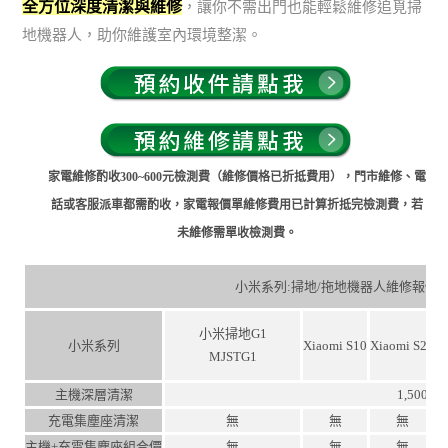
全方位深度清潔與維修
，讓你不需出門也能輕鬆維修追覓掃
地機器人，助你維護室內環境整潔。
家電維修酌收300~600元檢測費（維修價格已折抵費用），門市維修、電
話或客服派車都需酌收，家電報價單維修費用已計算折抵完檢測費，若
未維修需單收檢測費。
小米系列:掃地/拖地機器人維修報價
小米掃地G1
小米系列
Xiaomi S10
Xiaomi S20
X
MJSTG1
主機深層清潔
1,500
充電集塵座清潔
無
無
無
主機+充電集塵座組合價
無
無
無