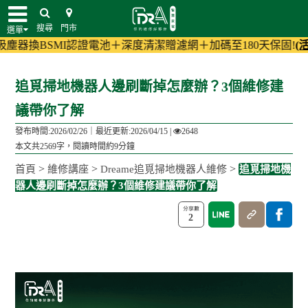
搜尋
門市
選單
I認證電池＋深度清潔贈濾網＋加碼至180天保固!
(活動詳情)
小家電
追覓掃地機器人邊刷斷掉怎麼辦？3個維修建
議帶你了解
發布時間:2026/02/26｜
最近更新:2026/04/15
|
2648
本文共2569字，閱讀時間約9分鐘
>
>
>
首頁
維修講座
Dreame追覓掃地機器人維修
追覓掃地機
器人邊刷斷掉怎麼辦？3個維修建議帶你了解
2