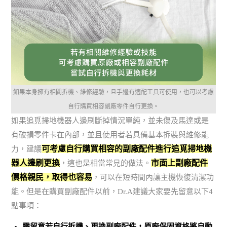
如果本身擁有相關拆機、維修經驗，且手邊有適配工具可使用，也可以考慮
自行購買相容副廠零件自行更換。
如果追覓掃地機器人邊刷斷掉情況單純，並未傷及馬達或是
有破損零件卡在內部，並且使用者若具備基本拆裝與維修能
可考慮自行購買相容的副廠配件進行追覓掃地機
力，建議
器人邊刷更換
市面上副廠配件
，這也是相當常見的做法。
價格親民，取得也容易
，可以在短時間內讓主機恢復清潔功
能。但是在購買副廠配件以前，Dr.A建議大家要先留意以下4
點事項：
需留意若自行拆機、更換副廠配件，原廠保固資格將自動