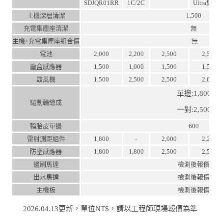
SDJQR01RR
1C/2C
Ultra集
主機深層清潔
1,500
充電集塵座清潔
無
主機+充電集塵座組合價
無
電池
2,000
2,200
2,500
2,500
塵盒感應器
1,500
1,000
1,500
1,500
鼓風機
1,500
2,500
2,500
2,600
單邊:1,800
驅動輪總成
一對:2,500
輪胎皮單邊
600
雷射測距組件
1,800
-
2,000
2,200
防墜感應器
1,800
1,800
2,500
2,500
邊刷馬達
檢測後報價
出水馬達
檢測後報價
主機板
檢測後報價
2026.04.13更新，單位NT$，請以工程師現場報價為準