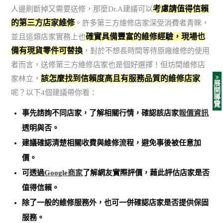
考慮請值得信賴
人邊刷斷掉又需要送修，那麼Dr.A建議可以
的第三方店家維修
。許多第三方維修店家深受消費者青睞，
確實具備豐富的維修經驗，現場也
並且這類店家實務上也
備有現貨零件可替換
，對於不想長時間等待原廠維修的使用
者而言，送修第三方維修店家也是個好選擇！但坊間維修店
該怎麼找到信賴度高且有服務品質的維修店家
家林立，
展
開
呢？以下4個建議帶你看：
導
覽
事先諮詢不同店家，了解相關行情，確認該店家
報價資訊
透明與否。
建議確認清楚相關收費與維修流程，避免事後被任意加
價。
可透過
Google商家
了解網友實際評價，藉此評估店家是否
值得信賴。
除了一般的維修服務外，也可一併確認店家是否提供保固
服務。