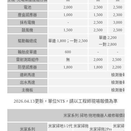
電池
2,000
2,500
2,500
塵盒感應器
1,000
1,500
2,300
抹布電機
-
2,500
3,000
鼓風機
1,500
2,500
2,500
單邊:2,200
驅動輪總成
單邊:1,800；一對:2,500
一對:2,800
輪胎皮單邊
600
-
-
雷射測距組件
無
2,000
2,500
防墜感應器
1,800
1,800
2,200
邊刷馬達
檢測後報價
出水馬達
檢測後報價
主機板
檢測後報價
2026.04.13更新，單位NT$，請以工程師現場報價為準
米家系列:掃地/拖地機器人維修報價表
米家掃地1/2代
米家掃拖
米家掃拖2P
米家系列
米家掃拖2Pro