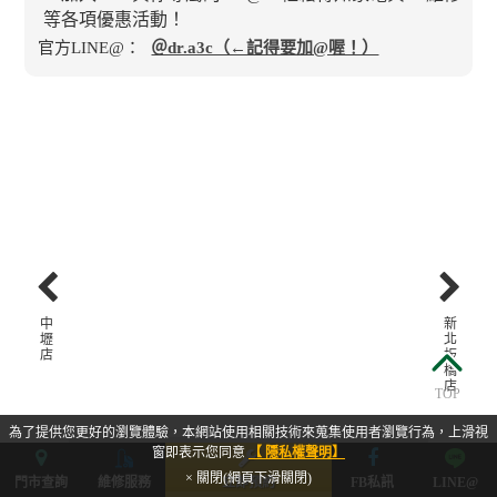
官方LINE@：
＠dr.a3c（←記得要加@喔！）
中
新
壢
北
店
板
橋
店
TOP
為了提供您更好的瀏覽體驗，本網站使用相關技術來蒐集使用者瀏覽行為，上滑視
窗即表示您同意
【 隱私權聲明】
等待期間更
大安門市重視顧客的送修感受，用心維護
台北大安店
新北板橋
× 關閉(網頁下滑關閉)
門市查詢
維修服務
立即預約
FB私訊
LINE@
門市環境並提升服務品質。
客人能快