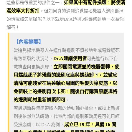
如果其中有配件損壞，將使清
這些都是很重要的部件之一，
潔效率大打折扣
。但如果真的遇到追覓掃地機器人邊刷斷掉
的情況該怎麼辦呢？以下就讓Dr.A透過3個維修建議一次為你
解答！
【內容摘要】
當追覓掃地機器人在運作時邊刷不慎被地毯或電線纏死
Dr.A建議使用者
導致斷裂的狀況時，
可先進行以下自
立即關閉電源並將機器翻轉，使
救排查與更換步驟：
用螺絲起子將殘留的邊刷底座與螺絲卸下，並徹底
清除可能殘留在馬達軸心周圍的毛髮與橡皮筋，以
免新裝上的邊刷再次卡死，隨後自行購買原廠規格
的邊刷耗材重新鎖緊即可
。
若邊刷斷裂時連帶將內部的傳動軸心扯歪，或換上新邊
刷後依然無法轉動，代表內部的邊刷驅動馬達可能已經
成立已 19 年，具備 16 間
受損崩齒。以 Dr.A 為例，