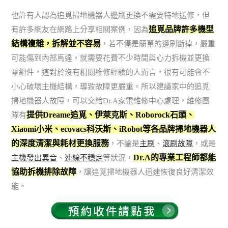
也許有人認為追覓掃地機器人邊刷更換不需要特地送修，但
追覓品牌許多機型
有許多網友在網路上分享相關案例，因為
結構複雜，拆解並不容易
，若不僅是簡單的邊刷斷掉，嚴重
可能傷到內部馬達，就需要花費不少時間與心力拆機並更換
零組件，這對於沒有相關維修經驗的人而言，很有可能會不
小心破壞主機結構，導致故障更嚴重。所以建議家中的追覓
掃地機器人故障，可以交給Dr.A家電維修中心處理，維修團
提供Dreame追覓、伊萊克斯、Roborock石頭、
隊有
Xiaomi小米、ecovacs科沃斯、iRobot等各品牌掃地機器人
的深度清潔與耗材更換服務
，不論是
主刷
、
滾刷故障
，或是
Dr.A的專業工程師都能
主機發出異音
、
連線不穩定
等狀況，
協助拆機排除故障
，讓追覓掃地機器人迅速恢復良好清潔效
能。