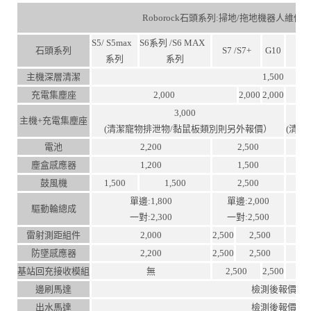
Roborock石頭系列:掃地/拖地機器人維修
S5/ S5max
S6系列 /S6 MAX
石頭系列
S7 /S7+
G10
S
系列
系列
主機深層清潔
1,500
充電集塵座
2,000
2,000
2,000
3,000
主機+充電集塵座
(清潔寵物排泄物/黏鼠板類別則另外報價）
(清
電池
2,200
2,500
塵盒感應器
1,200
1,500
鼓風機
1,500
1,500
2,500
單邊:1,800
單邊:2,000
驅動輪總成
一對:2,300
一對:2,500
雷射測距組件
2,000
2,500
2,500
防墜感應器
2,200
2,500
2,500
基站回充接收模組
無
2,500
2,500
邊刷馬達
檢測後報價
出水馬達
檢測後報價