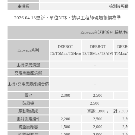
主機板
檢測後報價
2026.04.13更新，單位NT$，請以工程師現場報價為準
Ecovacs科沃斯系列:掃地/拖
DEEBOT
DEEBOT
DEEBOTT
Ecovacs系列
T5/T5Max/T5Hero
T8/T8Max/T8AIVI
T9Max/T9A
主機深層清潔
-
充電集塵座清潔
-
主機+充電集塵座組合價
-
電池
2,300
2,500
鼓風機
2,500
驅動輪總成
單邊:1,800；一對:2,500
雷射測距組件
2,200
2,500
2,500
防墜感應器
1,500
2,000
2,500
滾/邊刷馬達
1,500
2,000
2,500