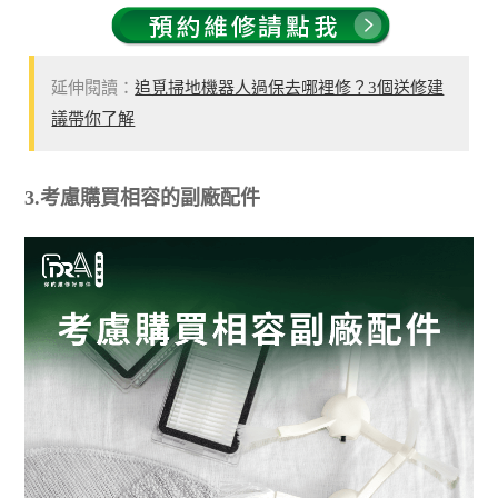
延伸閱讀：
追覓掃地機器人過保去哪裡修？3個送修建
議帶你了解
3.考慮購買相容的副廠配件