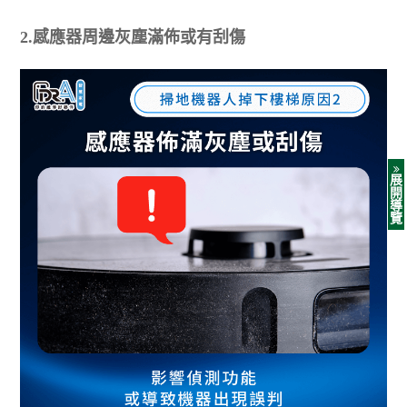
2.感應器周邊灰塵滿佈或有刮傷
展
開
導
覽