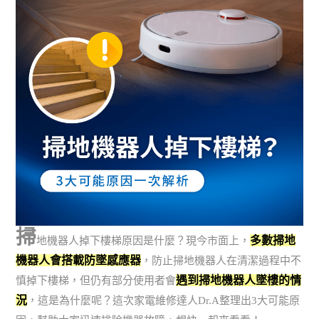
掃
多數掃地
地機器人掉下樓梯原因是什麼？現今市面上，
機器人會搭載防墜感應器
，防止掃地機器人在清潔過程中不
遇到掃地機器人墜樓的情
慎掉下樓梯，但仍有部分使用者會
況
，這是為什麼呢？這次家電維修達人Dr.A整理出3大可能原