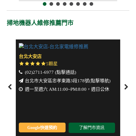
掃地機器人維修推薦門市
台北大安店
新北
5顆星
(02)2711-6977 (點擊通話)
(0
台北市大安區忠孝東路3段178號(點擊導航)
新
週一至週六 AM:11:00~PM:8:00，週日公休
週一
Google快速預約
了解門市資訊