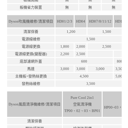
板機省力裝置
無
無
無
Dyson吹風機維修/清潔項目
HD01/2/3
HD04
HD07/8/11/12
HD15
清潔保養
1,200
1,500
電源線維修
1,500
電源線更換
1,800
2,000
2,500
電源線更換(變壓器)
2,200
2,500
底部濾網外蓋
600
800
馬達
3,000
3,000
3,000
3,500
主機板+發熱絲更換
4,500
5,000
發熱絲維修
3,500
Pure Cool 2in1
Dyson風扇清淨機維修/清潔項目
空氣清淨機
HP00~03，TP
TP00、02、03、BP01
清潔保養