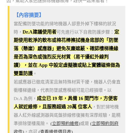
因，幫助大家迅速排除機器故障，趕快一起來看看！
【內容摘要】
當配備防墜功能的掃地機器人卻意外掉下樓梯的狀況
Dr.A建議使用者
定
時，
可先進行以下自救防護步驟：
期使用乾淨的軟布或棉花棒擦拭機身底部的「防墜
落（懸崖）感應器」避免灰塵遮蔽、確認樓梯邊緣
是否為深色或強烈反光材質（易干擾紅外線判
讀），並在 App 中設定虛擬牆或貼上實體磁條做為
雙重防護
。
若感應器已徹底清潔且無特殊材質干擾，機器人仍會直
衝樓梯邊緣，代表防墜感應模組可能已經損壞。以
成立已 19 年，具備 16 間門市，方便客
Dr.A 為例，
人就近維修，且服務超過 20萬 位客人
，對於掃地機
器人紅外線感測器與底盤排線修復擁有深厚經驗，能精
準排除墜樓風險。
(立即預約維修)
或是
(立即預約到府
收件)
，亦可
(查看維修價目表)