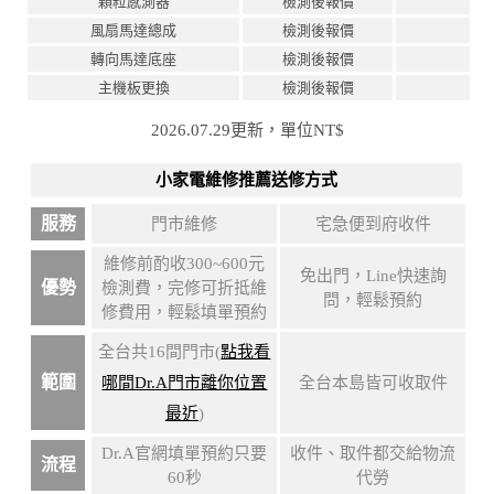
顆粒感測器
檢測後報價
風扇馬達總成
檢測後報價
轉向馬達底座
檢測後報價
主機板更換
檢測後報價
2026.07.29更新，單位NT$
小家電維修推薦送修方式
服務
門市維修
宅急便到府收件
維修前酌收300~600元
免出門，Line快速詢
優勢
檢測費，完修可折抵維
問，輕鬆預約
修費用，輕鬆填單預約
全台共16間門市(
點我看
範圍
哪間Dr.A門市離你位置
全台本島皆可收取件
最近
)
Dr.A官網填單預約只要
收件、取件都交給物流
流程
60秒
代勞