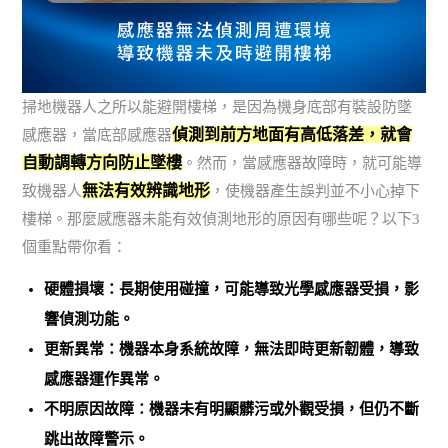
掃地機器人之所以能避開樓梯，是因為機身底部有裝設防墜
偵測到前方地面有高低落差，就會
感應器，當底部感應器
自動調轉方向防止墜樓
。然而，當感應器故障時，就可能導
無法有效辨識地形
致機器人
，使機器產生誤判並不小心掉下
樓梯。那麼感應器未能有效偵測地形的原因有哪些呢？以下3
個重點帶你看：
硬體損壞：長期使用碰撞，可能導致光學感應器受損，影
響偵測功能。
更新異常：機器本身系統故障，無法即時更新韌體，導致
感應器運作異常。
不明原因故障：機器未有明顯髒污或外觀受損，但仍不斷
跳出故障警示。