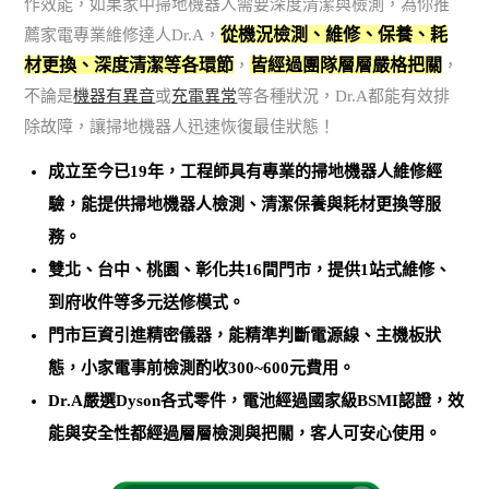
作效能，如果家中掃地機器人需要深度清潔與檢測，為你推
從機況檢測、維修、保養、耗
薦家電專業維修達人Dr.A，
材更換、深度清潔等各環節
皆經過團隊層層嚴格把關
，
，
不論是
機器有異音
或
充電異常
等各種狀況，Dr.A都能有效排
除故障，讓掃地機器人迅速恢復最佳狀態！
成立至今已19年，工程師具有專業的掃地機器人維修經
驗，能提供掃地機器人檢測、清潔保養與耗材更換等服
務。
雙北、台中、桃園、彰化共16間門市，提供1站式維修、
到府收件等多元送修模式。
門市巨資引進精密儀器，能
精準判斷電源線、主機板狀
態，小家電事前檢測酌收300~600元費用
。
Dr.A嚴選Dyson各式零件，電池經過國家級BSMI認證，效
能與安全性都經過層層檢測與把關，客人可安心使用。