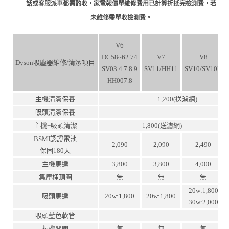
話或客服派車都需酌收，家電報價單維修費用已計算折抵完檢測費，若
未維修需單收檢測費。
V6
DC58~62.74
V7
V8
Dyson吸塵器維修/清潔項目
SV03.4.7.8.9
SV11/HH11
SV10/SV10K
HH007.8
主機清潔保養
1,200(送濾網)
吸頭清潔保養
主機+吸頭清潔
1,800(送濾網)
BSMI認證電池
2,090
2,090
2,490
保固180天
主機馬達
3,800
3,800
4,000
集塵桶頂圈
無
無
無
20w:1,800
吸頭馬達
20w:1,800
20w:1,800
30w:2,000
吸頭藍色軟管
板機開關
無
無
無