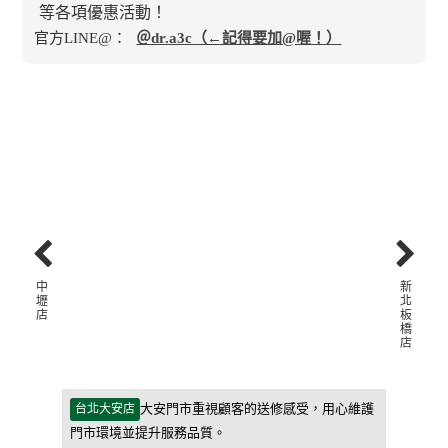
官方LINE@：
＠dr.a3c（←記得要加@喔！）
中
新
壢
北
店
板
橋
店
等待期間更
大安門市重視顧客的送修感受，用心維護
台北大安店
新北板橋
門市環境並提升服務品質。
客人能快