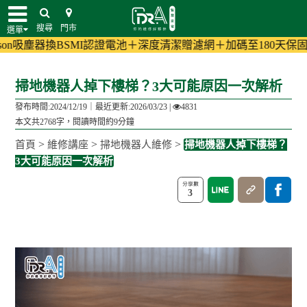
搜尋
門市
選單
換BSMI認證電池＋深度清潔贈濾網＋加碼至180天保固!
(活動詳情)
掃地機器人掉下樓梯？3大可能原因一次解析
發布時間:2024/12/19｜
最近更新:2026/03/23
|
4831
本文共2768字，閱讀時間約9分鐘
>
>
>
首頁
維修講座
掃地機器人維修
掃地機器人掉下樓梯？
3大可能原因一次解析
3