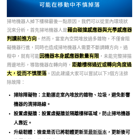
掃地機器人掉下樓梯最後一點原因，我們可以從室內環境狀
藉由碰撞感應器與光學感應器
況來分析，首先掃地機器人是
判讀前進方向
。然而，當室內空間堆放過多雜物，不僅會阻
礙機器行進，同時也造成掃地機器人需要不斷調轉方向，過
因機器本身感應器數量有限
程中，就有可能
，未能完整掃描
距離樓梯過近或轉向角度過
周邊地形，導致機器在轉向時，
大，從而不慎墜落
。因此建議大家可以嘗試以下3個方法排
除故障：
掃除障礙物：主動挪走室內堆放的雜物、垃圾，避免影響
機器的清掃路線。
設置虛擬牆：設置虛擬牆並隔離樓梯區域，防止掃地機器
人靠近。
升級韌體：檢查是否已將韌體更新至
最新版本
，更新後可