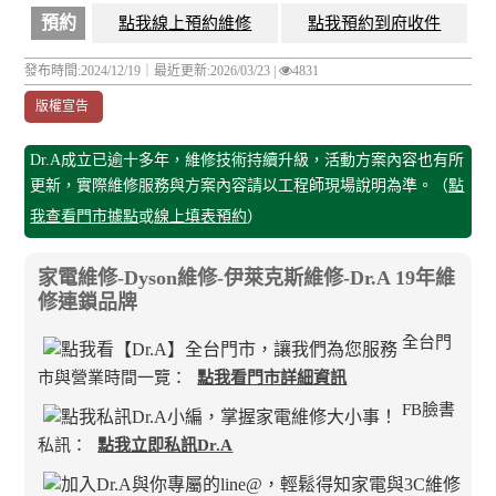
預約
點我線上預約維修
點我預約到府收件
發布時間:2024/12/19｜
最近更新:2026/03/23
|
4831
版權宣告
Dr.A成立已逾十多年，維修技術持續升級，活動方案內容也有所
更新，實際維修服務與方案內容請以工程師現場說明為準。（
點
我查看門市據點
或
線上填表預約
）
家電維修-Dyson維修-伊萊克斯維修-Dr.A 19年維
修連鎖品牌
全台門
市與營業時間一覽：
點我看門市詳細資訊
FB臉書
私訊：
點我立即私訊Dr.A