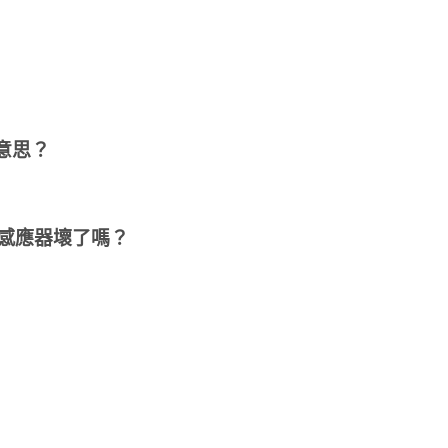
麼意思？
感應器壞了嗎？