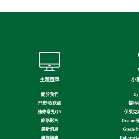
主題選單
小
關於我們
D
門市/收送處
掃地
維修常見QA
伊萊克
維修影片
Drea
最新消息
Gtec
維修講座
Robor