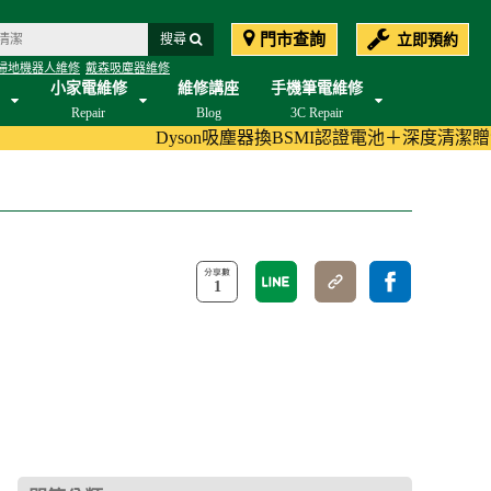
門市查詢
立即預約
搜尋
掃地機器人維修
戴森吸塵器維修
小家電維修
維修講座
手機筆電維修
Repair
Blog
3C Repair
Dyson吸塵器換BSMI認證電池＋深度清潔贈濾
1