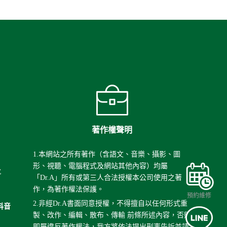
著作權聲明
1.本網站之所有著作（含語文、音樂、攝影、圖
形、視聽、電腦程式及網站其他內容）均屬
E
「Dr.A」所有或第三人合法授權本公司使用之著
作，為著作權法保護。
預約維修
2.非經Dr.A書面同意授權，不得擅自以任何形式重
k抖音
製、改作、編輯、散布、傳輸 前條所述內容，否則
即屬違反著作權法，我方將依法提出刑事告訴並請